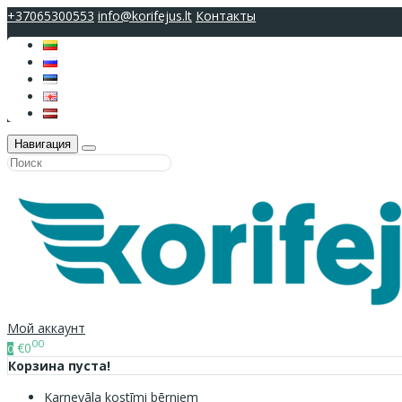
+37065300553
info@korifejus.lt
Контакты
Навигация
Мой аккаунт
00
€0
0
Корзина пуста!
Karnevāla kostīmi bērniem