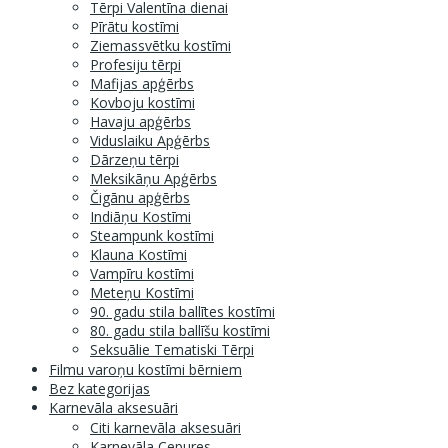
Tērpi Valentīna dienai
Pīrātu kostīmi
Ziemassvētku kostīmi
Profesiju tērpi
Mafijas apģērbs
Kovboju kostīmi
Havaju apģērbs
Viduslaiku Apģērbs
Dārzeņu tērpi
Meksikāņu Apģērbs
Čigānu apģērbs
Indiāņu Kostīmi
Steampunk kostīmi
Klauna Kostīmi
Vampīru kostīmi
Meteņu Kostīmi
90. gadu stila ballītes kostīmi
80. gadu stila ballīšu kostīmi
Seksuālie Tematiski Tērpi
Filmu varoņu kostīmi bērniem
Bez kategorijas
Karnevāla aksesuāri
Citi karnevāla aksesuāri
Karnevāla Cepures