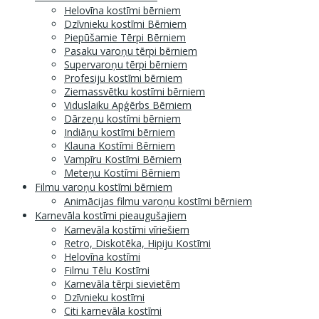
Helovīna kostīmi bērniem
Dzīvnieku kostīmi Bērniem
Piepūšamie Tērpi Bērniem
Pasaku varoņu tērpi bērniem
Supervaroņu tērpi bērniem
Profesiju kostīmi bērniem
Ziemassvētku kostīmi bērniem
Viduslaiku Apģērbs Bērniem
Dārzeņu kostīmi bērniem
Indiāņu kostīmi bērniem
Klauna Kostīmi Bērniem
Vampīru Kostīmi Bērniem
Meteņu Kostīmi Bērniem
Filmu varoņu kostīmi bērniem
Animācijas filmu varoņu kostīmi bērniem
Karnevāla kostīmi pieaugušajiem
Karnevāla kostīmi vīriešiem
Retro, Diskotēka, Hipiju Kostīmi
Helovīna kostīmi
Filmu Tēlu Kostīmi
Karnevāla tērpi sievietēm
Dzīvnieku kostīmi
Citi karnevāla kostīmi