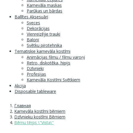
Karnevāla maskas
Parūkas un bārdas
Ballītes Aksesuāri
Sveces
Dekorācijas
Vienreizējie trauki
Baloni
Svētku pirotehnika
Tematiskie karnevāla kostīmi
Animācijas filmu / filmu varoņi
Retro, diskotēka, hipijs
Dzīvnieki
Profesijas
Karnevāla Kostīmi Svētkiem
Akcija
Disposable tableware
Главная
Karnevāla kostīmi bērniem
Dzīvnieku kostīmi Bērniem
Bērnu tērps \"Vista\"