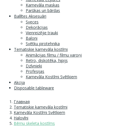
Karnevāla maskas
Parūkas un bārdas
Ballītes Aksesuāri
Sveces
Dekorācijas
Vienreizējie trauki
Baloni
Svētku pirotehnika
Tematiskie karnevāla kostīmi
Animācijas filmu / filmu varoņi
Retro, diskotēka, hipijs
Dzīvnieki
Profesijas
Karnevāla Kostīmi Svētkiem
Akcija
Disposable tableware
Главная
Tematiskie karnevāla kostīmi
Karnevāla Kostīmi Svētkiem
Halovīni
Bērnu skeleta kostīms