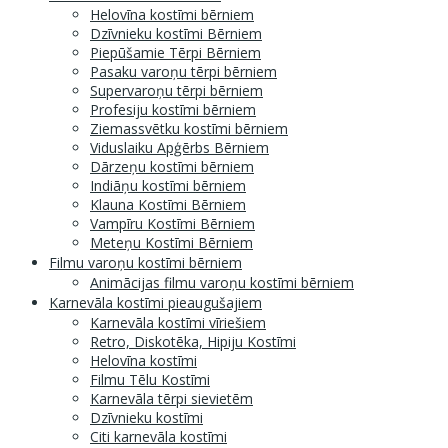
Helovīna kostīmi bērniem
Dzīvnieku kostīmi Bērniem
Piepūšamie Tērpi Bērniem
Pasaku varoņu tērpi bērniem
Supervaroņu tērpi bērniem
Profesiju kostīmi bērniem
Ziemassvētku kostīmi bērniem
Viduslaiku Apģērbs Bērniem
Dārzeņu kostīmi bērniem
Indiāņu kostīmi bērniem
Klauna Kostīmi Bērniem
Vampīru Kostīmi Bērniem
Meteņu Kostīmi Bērniem
Filmu varoņu kostīmi bērniem
Animācijas filmu varoņu kostīmi bērniem
Karnevāla kostīmi pieaugušajiem
Karnevāla kostīmi vīriešiem
Retro, Diskotēka, Hipiju Kostīmi
Helovīna kostīmi
Filmu Tēlu Kostīmi
Karnevāla tērpi sievietēm
Dzīvnieku kostīmi
Citi karnevāla kostīmi