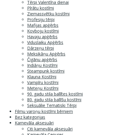
Tērpi Valentīna dienai
Pīrātu kostīmi
Ziemassvētku kostīmi
Profesiju tērpi
Mafijas apģērbs
Kovboju kostīmi
Havaju apģērbs
Viduslaiku Apģērbs
Dārzeņu tērpi
Meksikāņu Apģērbs
Čigānu apģērbs
Indiāņu Kostīmi
Steampunk kostīmi
Klauna Kostīmi
Vampīru kostīmi
Meteņu Kostīmi
90. gadu stila ballītes kostīmi
80. gadu stila ballīšu kostīmi
Seksuālie Tematiski Tērpi
Filmu varoņu kostīmi bērniem
Bez kategorijas
Karnevāla aksesuāri
Citi karnevāla aksesuāri
Karnevāla Cepures