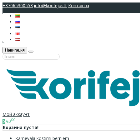
+37065300553
info@korifejus.lt
Контакты
Навигация
Мой аккаунт
00
€0
0
Корзина пуста!
Karnevāla kostīmi bērniem