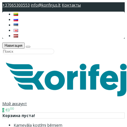
+37065300553
info@korifejus.lt
Контакты
Навигация
Мой аккаунт
00
€0
0
Корзина пуста!
Karnevāla kostīmi bērniem