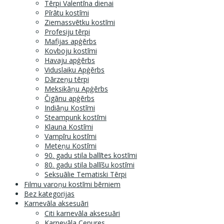
Tērpi Valentīna dienai
Pīrātu kostīmi
Ziemassvētku kostīmi
Profesiju tērpi
Mafijas apģērbs
Kovboju kostīmi
Havaju apģērbs
Viduslaiku Apģērbs
Dārzeņu tērpi
Meksikāņu Apģērbs
Čigānu apģērbs
Indiāņu Kostīmi
Steampunk kostīmi
Klauna Kostīmi
Vampīru kostīmi
Meteņu Kostīmi
90. gadu stila ballītes kostīmi
80. gadu stila ballīšu kostīmi
Seksuālie Tematiski Tērpi
Filmu varoņu kostīmi bērniem
Bez kategorijas
Karnevāla aksesuāri
Citi karnevāla aksesuāri
Karnevāla Cepures