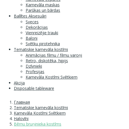
Karnevāla maskas
Parūkas un bārdas
Ballītes Aksesuāri
Sveces
Dekorācijas
Vienreizējie trauki
Baloni
Svētku pirotehnika
Tematiskie karnevāla kostīmi
Animācijas filmu / filmu varoņi
Retro, diskotēka, hipijs
Dzīvnieki
Profesijas
Karnevāla Kostīmi Svētkiem
Akcija
Disposable tableware
Главная
Tematiskie karnevāla kostīmi
Karnevāla Kostīmi Svētkiem
Halovīni
Bērnu bruņinieka kostīms