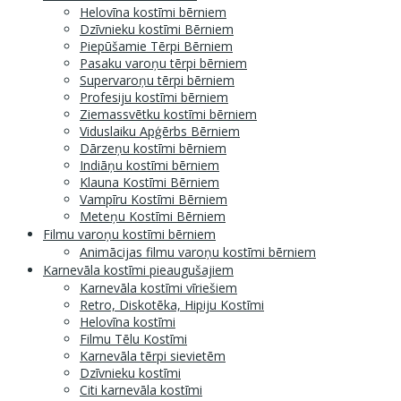
Helovīna kostīmi bērniem
Dzīvnieku kostīmi Bērniem
Piepūšamie Tērpi Bērniem
Pasaku varoņu tērpi bērniem
Supervaroņu tērpi bērniem
Profesiju kostīmi bērniem
Ziemassvētku kostīmi bērniem
Viduslaiku Apģērbs Bērniem
Dārzeņu kostīmi bērniem
Indiāņu kostīmi bērniem
Klauna Kostīmi Bērniem
Vampīru Kostīmi Bērniem
Meteņu Kostīmi Bērniem
Filmu varoņu kostīmi bērniem
Animācijas filmu varoņu kostīmi bērniem
Karnevāla kostīmi pieaugušajiem
Karnevāla kostīmi vīriešiem
Retro, Diskotēka, Hipiju Kostīmi
Helovīna kostīmi
Filmu Tēlu Kostīmi
Karnevāla tērpi sievietēm
Dzīvnieku kostīmi
Citi karnevāla kostīmi