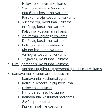
Helovino kostiumai vaikams
Gyvūnų kostiumai Vaikams
Pripučiami kostiumai vaikams
Pasakų herojų kostiumai vaikams
Superherojų kostiumai vaikams
Profesijų kostiumai vaikams
Kalėdiniai kostiumai vaikams
Viduramžių apranga vaikams
Daržovių kostiumai vaikams
Indėnų kostiumai vaikams
Klouno kostiumai vaikams
Vampyrų kostiumai vaikams
Užgavėnių kostiumai vaikams
Filmų personažų kostiumai vaikams
Animacinių (filmukų) personažų kostiumai vaikams
Karnavaliniai kostiumai suaugusiems
Karnavaliniai kostiumai vyrams
Retro, diskoteka, hipių kostiumai
Helovino kostiumai
Filmų personažų kostiumai
Karnavaliniai kostiumai moterims
Gyvūnų kostiumai
Kiti karnavaliniai kostiumai