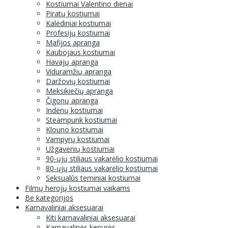
Kostiumai Valentino dienai
Piratų kostiumai
Kalėdiniai kostiumai
Profesijų kostiumai
Mafijos apranga
Kaubojaus kostiumai
Havajų apranga
Viduramžių apranga
Daržovių kostiumai
Meksikiečių apranga
Čigonų apranga
Indėnų kostiumai
Steampunk kostiumai
Klouno kostiumai
Vampyrų kostiumai
Užgavėnių kostiumai
90-ųjų stiliaus vakarėlio kostiumai
80-ųjų stiliaus vakarėlio kostiumai
Seksualūs teminiai kostiumai
Filmų herojų kostiumai vaikams
Be kategorijos
Karnavaliniai aksesuarai
Kiti karnavaliniai aksesuarai
Karnavalinės kepurės