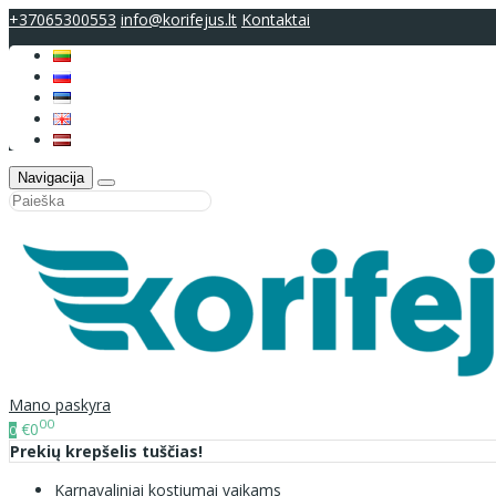
+37065300553
info@korifejus.lt
Kontaktai
Navigacija
Mano paskyra
00
€0
0
Prekių krepšelis tuščias!
Karnavaliniai kostiumai vaikams