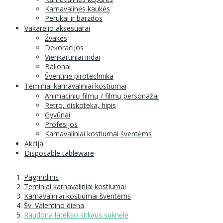
Karnavalinės kaukės
Perukai ir barzdos
Vakarėlio aksesuarai
Žvakės
Dekoracijos
Vienkartiniai indai
Balionai
Šventinė pirotechnika
Teminiai karnavaliniai kostiumai
Animacinių filmų / filmų personažai
Retro, diskoteka, hipis
Gyvūnai
Profesijos
Karnavaliniai kostiumai šventėms
Akcija
Disposable tableware
Pagrindinis
Teminiai karnavaliniai kostiumai
Karnavaliniai kostiumai šventėms
Šv. Valentino diena
Raudona latekso stiliaus suknelė