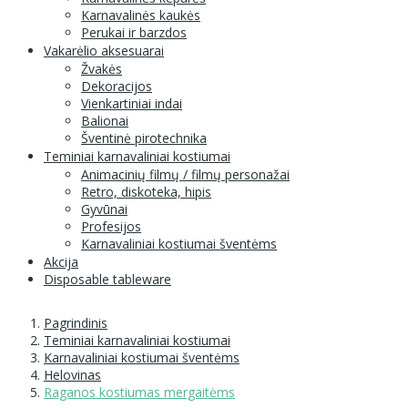
Karnavalinės kaukės
Perukai ir barzdos
Vakarėlio aksesuarai
Žvakės
Dekoracijos
Vienkartiniai indai
Balionai
Šventinė pirotechnika
Teminiai karnavaliniai kostiumai
Animacinių filmų / filmų personažai
Retro, diskoteka, hipis
Gyvūnai
Profesijos
Karnavaliniai kostiumai šventėms
Akcija
Disposable tableware
Pagrindinis
Teminiai karnavaliniai kostiumai
Karnavaliniai kostiumai šventėms
Helovinas
Raganos kostiumas mergaitėms