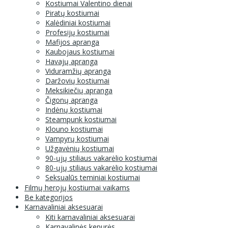
Kostiumai Valentino dienai
Piratų kostiumai
Kalėdiniai kostiumai
Profesijų kostiumai
Mafijos apranga
Kaubojaus kostiumai
Havajų apranga
Viduramžių apranga
Daržovių kostiumai
Meksikiečių apranga
Čigonų apranga
Indėnų kostiumai
Steampunk kostiumai
Klouno kostiumai
Vampyrų kostiumai
Užgavėnių kostiumai
90-ųjų stiliaus vakarėlio kostiumai
80-ųjų stiliaus vakarėlio kostiumai
Seksualūs teminiai kostiumai
Filmų herojų kostiumai vaikams
Be kategorijos
Karnavaliniai aksesuarai
Kiti karnavaliniai aksesuarai
Karnavalinės kepurės