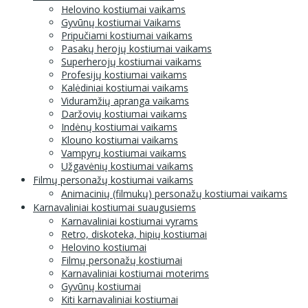
Helovino kostiumai vaikams
Gyvūnų kostiumai Vaikams
Pripučiami kostiumai vaikams
Pasakų herojų kostiumai vaikams
Superherojų kostiumai vaikams
Profesijų kostiumai vaikams
Kalėdiniai kostiumai vaikams
Viduramžių apranga vaikams
Daržovių kostiumai vaikams
Indėnų kostiumai vaikams
Klouno kostiumai vaikams
Vampyrų kostiumai vaikams
Užgavėnių kostiumai vaikams
Filmų personažų kostiumai vaikams
Animacinių (filmukų) personažų kostiumai vaikams
Karnavaliniai kostiumai suaugusiems
Karnavaliniai kostiumai vyrams
Retro, diskoteka, hipių kostiumai
Helovino kostiumai
Filmų personažų kostiumai
Karnavaliniai kostiumai moterims
Gyvūnų kostiumai
Kiti karnavaliniai kostiumai