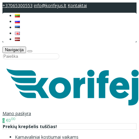
+37065300553
info@korifejus.lt
Kontaktai
Navigacija
Mano paskyra
00
€0
0
Prekių krepšelis tuščias!
Karnavaliniai kostiumai vaikams