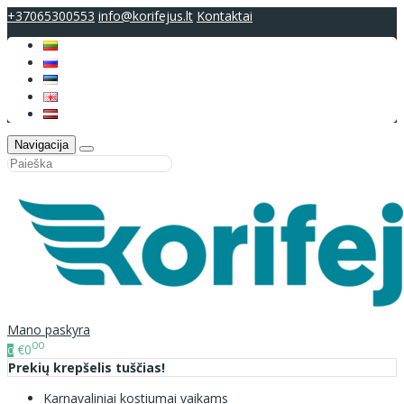
+37065300553
info@korifejus.lt
Kontaktai
Navigacija
Mano paskyra
00
€0
0
Prekių krepšelis tuščias!
Karnavaliniai kostiumai vaikams