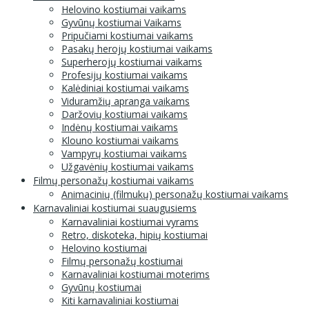
Helovino kostiumai vaikams
Gyvūnų kostiumai Vaikams
Pripučiami kostiumai vaikams
Pasakų herojų kostiumai vaikams
Superherojų kostiumai vaikams
Profesijų kostiumai vaikams
Kalėdiniai kostiumai vaikams
Viduramžių apranga vaikams
Daržovių kostiumai vaikams
Indėnų kostiumai vaikams
Klouno kostiumai vaikams
Vampyrų kostiumai vaikams
Užgavėnių kostiumai vaikams
Filmų personažų kostiumai vaikams
Animacinių (filmukų) personažų kostiumai vaikams
Karnavaliniai kostiumai suaugusiems
Karnavaliniai kostiumai vyrams
Retro, diskoteka, hipių kostiumai
Helovino kostiumai
Filmų personažų kostiumai
Karnavaliniai kostiumai moterims
Gyvūnų kostiumai
Kiti karnavaliniai kostiumai