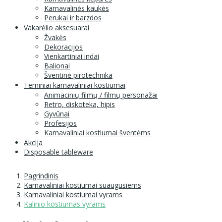
Karnavalinės kaukės
Perukai ir barzdos
Vakarėlio aksesuarai
Žvakės
Dekoracijos
Vienkartiniai indai
Balionai
Šventinė pirotechnika
Teminiai karnavaliniai kostiumai
Animacinių filmų / filmų personažai
Retro, diskoteka, hipis
Gyvūnai
Profesijos
Karnavaliniai kostiumai šventėms
Akcija
Disposable tableware
Pagrindinis
Karnavaliniai kostiumai suaugusiems
Karnavaliniai kostiumai vyrams
Kalinio kostiumas vyrams