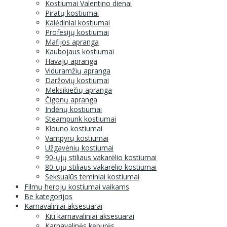
Kostiumai Valentino dienai
Piratų kostiumai
Kalėdiniai kostiumai
Profesijų kostiumai
Mafijos apranga
Kaubojaus kostiumai
Havajų apranga
Viduramžių apranga
Daržovių kostiumai
Meksikiečių apranga
Čigonų apranga
Indėnų kostiumai
Steampunk kostiumai
Klouno kostiumai
Vampyrų kostiumai
Užgavėnių kostiumai
90-ųjų stiliaus vakarėlio kostiumai
80-ųjų stiliaus vakarėlio kostiumai
Seksualūs teminiai kostiumai
Filmų herojų kostiumai vaikams
Be kategorijos
Karnavaliniai aksesuarai
Kiti karnavaliniai aksesuarai
Karnavalinės kepurės