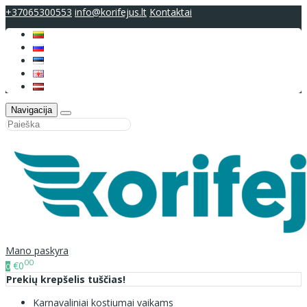
+37065300553
info@korifejus.lt
Kontaktai
Navigacija
Mano paskyra
00
€0
0
Prekių krepšelis tuščias!
Karnavaliniai kostiumai vaikams