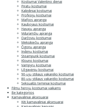
Kostiumai Valentino dienai
Piratų kostiumai
Kalėdiniai kostiumai
Profesijų kostiumai
Mafijos apranga
Kaubojaus kostiumai
Havajų apranga
Viduramžių apranga
Daržovių kostiumai
Meksikiečių apranga
Čigonų apranga
Indėnų kostiumai
Steampunk kostiumai
Klouno kostiumai
Vampyrų kostiumai
Užgavėnių kostiumai
90-ųjų stiliaus vakarėlio kostiumai
80-ųjų stiliaus vakarėlio kostiumai
Seksualūs teminiai kostiumai
Filmų herojų kostiumai vaikams
Be kategorijos
Karnavaliniai aksesuarai
Kiti karnavaliniai aksesuarai
Karnavalinės kepurės