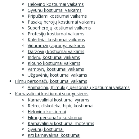
Helovino kostiumai vaikams
Gyvūnų kostiumai Vaikams
Pripučiami kostiumai vaikams
Pasakų herojų kostiumai vaikams
Superherojų kostiumai vaikams
Profesijų kostiumai vaikams
Kalėdiniai kostiumai vaikams
Viduramžių apranga vaikams
Daržovių kostiumai vaikams
Indėnų kostiumai vaikams
Klouno kostiumai vaikams
Vampyrų kostiumai vaikams
Užgavėnių kostiumai vaikams
Filmų personažų kostiumai vaikams
Animacinių (filmukų) personažų kostiumai vaikams
Karnavaliniai kostiumai suaugusiems
Karnavaliniai kostiumai vyrams
Retro, diskoteka, hipių kostiumai
Helovino kostiumai
Filmų personažų kostiumai
Karnavaliniai kostiumai moterims
Gyvūnų kostiumai
Kiti karnavaliniai kostiumai