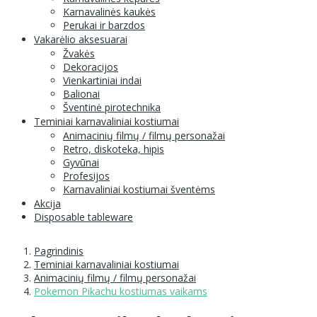
Karnavalinės kaukės
Perukai ir barzdos
Vakarėlio aksesuarai
Žvakės
Dekoracijos
Vienkartiniai indai
Balionai
Šventinė pirotechnika
Teminiai karnavaliniai kostiumai
Animacinių filmų / filmų personažai
Retro, diskoteka, hipis
Gyvūnai
Profesijos
Karnavaliniai kostiumai šventėms
Akcija
Disposable tableware
Pagrindinis
Teminiai karnavaliniai kostiumai
Animacinių filmų / filmų personažai
Pokemon Pikachu kostiumas vaikams