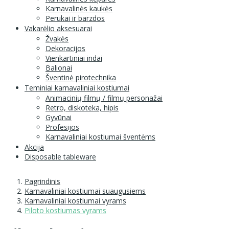
Karnavalinės kaukės
Perukai ir barzdos
Vakarėlio aksesuarai
Žvakės
Dekoracijos
Vienkartiniai indai
Balionai
Šventinė pirotechnika
Teminiai karnavaliniai kostiumai
Animacinių filmų / filmų personažai
Retro, diskoteka, hipis
Gyvūnai
Profesijos
Karnavaliniai kostiumai šventėms
Akcija
Disposable tableware
Pagrindinis
Karnavaliniai kostiumai suaugusiems
Karnavaliniai kostiumai vyrams
Piloto kostiumas vyrams