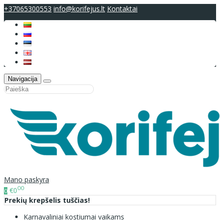
+37065300553
info@korifejus.lt
Kontaktai
Navigacija
Mano paskyra
00
€0
0
Prekių krepšelis tuščias!
Karnavaliniai kostiumai vaikams