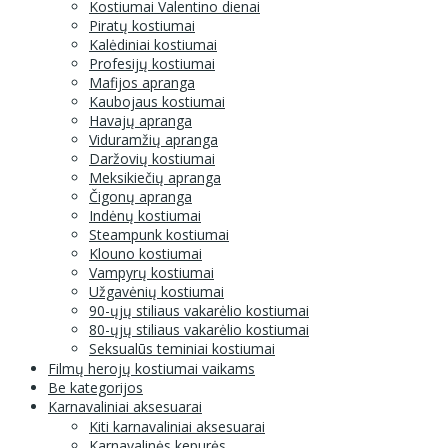
Kostiumai Valentino dienai
Piratų kostiumai
Kalėdiniai kostiumai
Profesijų kostiumai
Mafijos apranga
Kaubojaus kostiumai
Havajų apranga
Viduramžių apranga
Daržovių kostiumai
Meksikiečių apranga
Čigonų apranga
Indėnų kostiumai
Steampunk kostiumai
Klouno kostiumai
Vampyrų kostiumai
Užgavėnių kostiumai
90-ųjų stiliaus vakarėlio kostiumai
80-ųjų stiliaus vakarėlio kostiumai
Seksualūs teminiai kostiumai
Filmų herojų kostiumai vaikams
Be kategorijos
Karnavaliniai aksesuarai
Kiti karnavaliniai aksesuarai
Karnavalinės kepurės