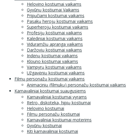
Helovino kostiumai vaikams
Gyvūnų kostiumai Vaikams
Pripučiami kostiumai vaikams
Pasakų herojų kostiumai vaikams
Superherojų kostiumai vaikams
Profesijų kostiumai vaikams
Kalėdiniai kostiumai vaikams
Viduramžių apranga vaikams
Daržovių kostiumai vaikams
Indėnų kostiumai vaikams
Klouno kostiumai vaikams
Vampyrų kostiumai vaikams
Užgavėnių kostiumai vaikams
Filmų personažų kostiumai vaikams
Animacinių (filmukų) personažų kostiumai vaikams
Karnavaliniai kostiumai suaugusiems
Karnavaliniai kostiumai vyrams
Retro, diskoteka, hipių kostiumai
Helovino kostiumai
Filmų personažų kostiumai
Karnavaliniai kostiumai moterims
Gyvūnų kostiumai
Kiti karnavaliniai kostiumai