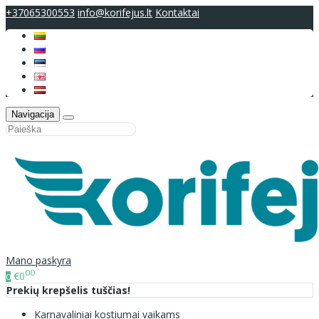
+37065300553
info@korifejus.lt
Kontaktai
Navigacija
Mano paskyra
00
€0
0
Prekių krepšelis tuščias!
Karnavaliniai kostiumai vaikams