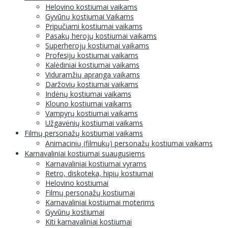
Helovino kostiumai vaikams
Gyvūnų kostiumai Vaikams
Pripučiami kostiumai vaikams
Pasakų herojų kostiumai vaikams
Superherojų kostiumai vaikams
Profesijų kostiumai vaikams
Kalėdiniai kostiumai vaikams
Viduramžių apranga vaikams
Daržovių kostiumai vaikams
Indėnų kostiumai vaikams
Klouno kostiumai vaikams
Vampyrų kostiumai vaikams
Užgavėnių kostiumai vaikams
Filmų personažų kostiumai vaikams
Animacinių (filmukų) personažų kostiumai vaikams
Karnavaliniai kostiumai suaugusiems
Karnavaliniai kostiumai vyrams
Retro, diskoteka, hipių kostiumai
Helovino kostiumai
Filmų personažų kostiumai
Karnavaliniai kostiumai moterims
Gyvūnų kostiumai
Kiti karnavaliniai kostiumai