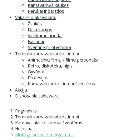
Karnavalinės kaukės
Perukai ir barzdos
Vakarėlio aksesuarai
Žvakės
Dekoracijos
Vienkartiniai indai
Balionai
Šventinė pirotechnika
Teminiai karnavaliniai kostiumai
Animacinių filmų / filmų personažai
Retro, diskoteka, hipis
Gyvūnai
Profesijos
Karnavaliniai kostiumai šventėms
Akcija
Disposable tableware
Pagrindinis
Teminiai karnavaliniai kostiumai
Karnavaliniai kostiumai šventėms
Helovinas
Moliūgo suknelė mergaitėms