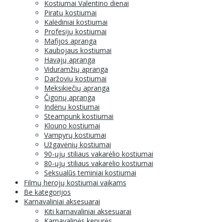
Kostiumai Valentino dienai
Piratų kostiumai
Kalėdiniai kostiumai
Profesijų kostiumai
Mafijos apranga
Kaubojaus kostiumai
Havajų apranga
Viduramžių apranga
Daržovių kostiumai
Meksikiečių apranga
Čigonų apranga
Indėnų kostiumai
Steampunk kostiumai
Klouno kostiumai
Vampyrų kostiumai
Užgavėnių kostiumai
90-ųjų stiliaus vakarėlio kostiumai
80-ųjų stiliaus vakarėlio kostiumai
Seksualūs teminiai kostiumai
Filmų herojų kostiumai vaikams
Be kategorijos
Karnavaliniai aksesuarai
Kiti karnavaliniai aksesuarai
Karnavalinės kepurės