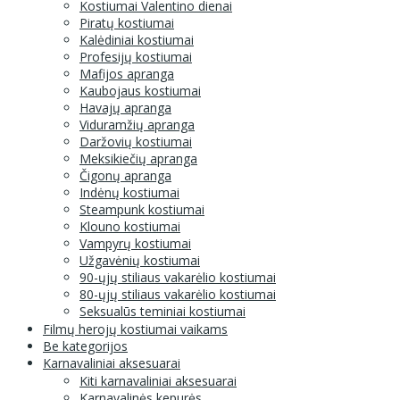
Kostiumai Valentino dienai
Piratų kostiumai
Kalėdiniai kostiumai
Profesijų kostiumai
Mafijos apranga
Kaubojaus kostiumai
Havajų apranga
Viduramžių apranga
Daržovių kostiumai
Meksikiečių apranga
Čigonų apranga
Indėnų kostiumai
Steampunk kostiumai
Klouno kostiumai
Vampyrų kostiumai
Užgavėnių kostiumai
90-ųjų stiliaus vakarėlio kostiumai
80-ųjų stiliaus vakarėlio kostiumai
Seksualūs teminiai kostiumai
Filmų herojų kostiumai vaikams
Be kategorijos
Karnavaliniai aksesuarai
Kiti karnavaliniai aksesuarai
Karnavalinės kepurės