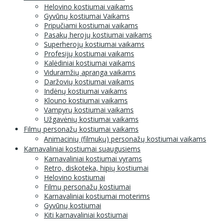
Helovino kostiumai vaikams
Gyvūnų kostiumai Vaikams
Pripučiami kostiumai vaikams
Pasakų herojų kostiumai vaikams
Superherojų kostiumai vaikams
Profesijų kostiumai vaikams
Kalėdiniai kostiumai vaikams
Viduramžių apranga vaikams
Daržovių kostiumai vaikams
Indėnų kostiumai vaikams
Klouno kostiumai vaikams
Vampyrų kostiumai vaikams
Užgavėnių kostiumai vaikams
Filmų personažų kostiumai vaikams
Animacinių (filmukų) personažų kostiumai vaikams
Karnavaliniai kostiumai suaugusiems
Karnavaliniai kostiumai vyrams
Retro, diskoteka, hipių kostiumai
Helovino kostiumai
Filmų personažų kostiumai
Karnavaliniai kostiumai moterims
Gyvūnų kostiumai
Kiti karnavaliniai kostiumai