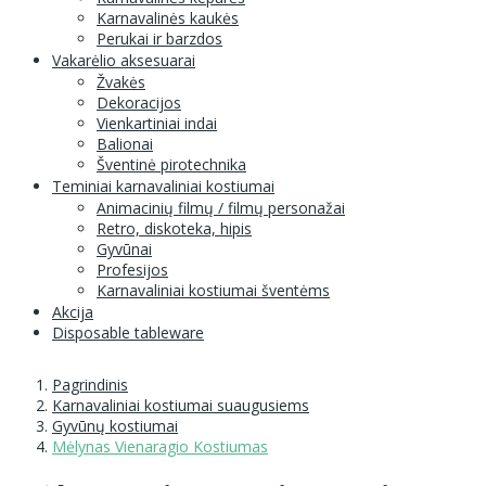
Karnavalinės kaukės
Perukai ir barzdos
Vakarėlio aksesuarai
Žvakės
Dekoracijos
Vienkartiniai indai
Balionai
Šventinė pirotechnika
Teminiai karnavaliniai kostiumai
Animacinių filmų / filmų personažai
Retro, diskoteka, hipis
Gyvūnai
Profesijos
Karnavaliniai kostiumai šventėms
Akcija
Disposable tableware
Pagrindinis
Karnavaliniai kostiumai suaugusiems
Gyvūnų kostiumai
Mėlynas Vienaragio Kostiumas