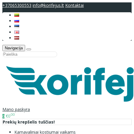
+37065300553
info@korifejus.lt
Kontaktai
Navigacija
Mano paskyra
00
€0
0
Prekių krepšelis tuščias!
Karnavaliniai kostiumai vaikams