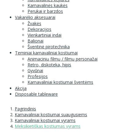
Karnavalinės kaukės
Perukai ir barzdos
Vakarėlio aksesuarai
Žvakės
Dekoracijos
Vienkartiniai indai
Balionai
Šventinė pirotechnika
Teminiai karnavaliniai kostiumai
Animacinių filmų / filmų personažai
Retro, diskoteka, hipis
Gyvūnai
Profesijos
Karnavaliniai kostiumai šventėms
Akcija
Disposable tableware
Pagrindinis
Karnavaliniai kostiumai suaugusiems
Karnavaliniai kostiumai vyrams
Meksikietiškas kostiumas vyrams