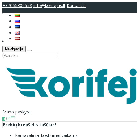
+37065300553
info@korifejus.lt
Kontaktai
Navigacija
Mano paskyra
00
€0
0
Prekių krepšelis tuščias!
Karnavaliniai kostiumai vaikams