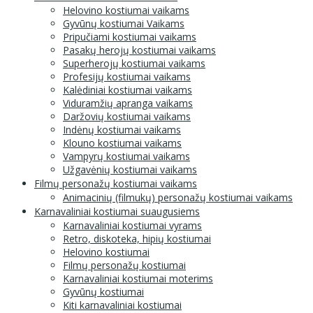
Helovino kostiumai vaikams
Gyvūnų kostiumai Vaikams
Pripučiami kostiumai vaikams
Pasakų herojų kostiumai vaikams
Superherojų kostiumai vaikams
Profesijų kostiumai vaikams
Kalėdiniai kostiumai vaikams
Viduramžių apranga vaikams
Daržovių kostiumai vaikams
Indėnų kostiumai vaikams
Klouno kostiumai vaikams
Vampyrų kostiumai vaikams
Užgavėnių kostiumai vaikams
Filmų personažų kostiumai vaikams
Animacinių (filmukų) personažų kostiumai vaikams
Karnavaliniai kostiumai suaugusiems
Karnavaliniai kostiumai vyrams
Retro, diskoteka, hipių kostiumai
Helovino kostiumai
Filmų personažų kostiumai
Karnavaliniai kostiumai moterims
Gyvūnų kostiumai
Kiti karnavaliniai kostiumai