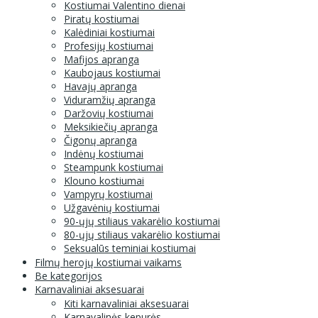
Kostiumai Valentino dienai
Piratų kostiumai
Kalėdiniai kostiumai
Profesijų kostiumai
Mafijos apranga
Kaubojaus kostiumai
Havajų apranga
Viduramžių apranga
Daržovių kostiumai
Meksikiečių apranga
Čigonų apranga
Indėnų kostiumai
Steampunk kostiumai
Klouno kostiumai
Vampyrų kostiumai
Užgavėnių kostiumai
90-ųjų stiliaus vakarėlio kostiumai
80-ųjų stiliaus vakarėlio kostiumai
Seksualūs teminiai kostiumai
Filmų herojų kostiumai vaikams
Be kategorijos
Karnavaliniai aksesuarai
Kiti karnavaliniai aksesuarai
Karnavalinės kepurės