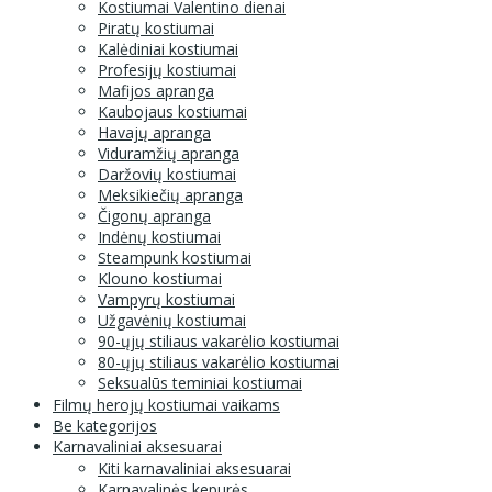
Kostiumai Valentino dienai
Piratų kostiumai
Kalėdiniai kostiumai
Profesijų kostiumai
Mafijos apranga
Kaubojaus kostiumai
Havajų apranga
Viduramžių apranga
Daržovių kostiumai
Meksikiečių apranga
Čigonų apranga
Indėnų kostiumai
Steampunk kostiumai
Klouno kostiumai
Vampyrų kostiumai
Užgavėnių kostiumai
90-ųjų stiliaus vakarėlio kostiumai
80-ųjų stiliaus vakarėlio kostiumai
Seksualūs teminiai kostiumai
Filmų herojų kostiumai vaikams
Be kategorijos
Karnavaliniai aksesuarai
Kiti karnavaliniai aksesuarai
Karnavalinės kepurės