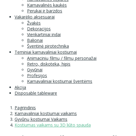
Karnavalinės kaukės
Perukai ir barzdos
Vakarėlio aksesuarai
Žvakės
Dekoracijos
Vienkartiniai indai
Balionai
Šventinė pirotechnika
Teminiai karnavaliniai kostiumai
Animacinių filmų / filmų personažai
Retro, diskoteka, hipis
Gyvūnai
Profesijos
Karnavaliniai kostiumai šventėms
Akcija
Disposable tableware
Pagrindinis
Karnavaliniai kostiumai vaikams
Gyvūnų kostiumai Vaikams
Kostiumas vaikams su 3D liūto spauda