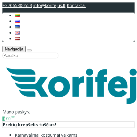
+37065300553
info@korifejus.lt
Kontaktai
Navigacija
Mano paskyra
00
€0
0
Prekių krepšelis tuščias!
Karnavaliniai kostiumai vaikams