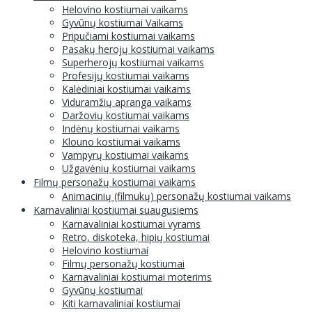
Helovino kostiumai vaikams
Gyvūnų kostiumai Vaikams
Pripučiami kostiumai vaikams
Pasakų herojų kostiumai vaikams
Superherojų kostiumai vaikams
Profesijų kostiumai vaikams
Kalėdiniai kostiumai vaikams
Viduramžių apranga vaikams
Daržovių kostiumai vaikams
Indėnų kostiumai vaikams
Klouno kostiumai vaikams
Vampyrų kostiumai vaikams
Užgavėnių kostiumai vaikams
Filmų personažų kostiumai vaikams
Animacinių (filmukų) personažų kostiumai vaikams
Karnavaliniai kostiumai suaugusiems
Karnavaliniai kostiumai vyrams
Retro, diskoteka, hipių kostiumai
Helovino kostiumai
Filmų personažų kostiumai
Karnavaliniai kostiumai moterims
Gyvūnų kostiumai
Kiti karnavaliniai kostiumai