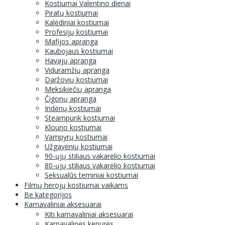
Kostiumai Valentino dienai
Piratų kostiumai
Kalėdiniai kostiumai
Profesijų kostiumai
Mafijos apranga
Kaubojaus kostiumai
Havajų apranga
Viduramžių apranga
Daržovių kostiumai
Meksikiečių apranga
Čigonų apranga
Indėnų kostiumai
Steampunk kostiumai
Klouno kostiumai
Vampyrų kostiumai
Užgavėnių kostiumai
90-ųjų stiliaus vakarėlio kostiumai
80-ųjų stiliaus vakarėlio kostiumai
Seksualūs teminiai kostiumai
Filmų herojų kostiumai vaikams
Be kategorijos
Karnavaliniai aksesuarai
Kiti karnavaliniai aksesuarai
Karnavalinės kepurės