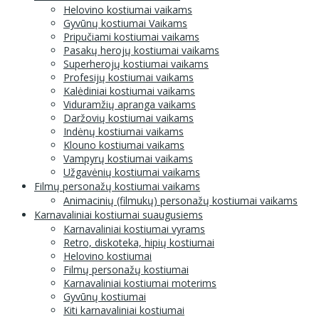
Helovino kostiumai vaikams
Gyvūnų kostiumai Vaikams
Pripučiami kostiumai vaikams
Pasakų herojų kostiumai vaikams
Superherojų kostiumai vaikams
Profesijų kostiumai vaikams
Kalėdiniai kostiumai vaikams
Viduramžių apranga vaikams
Daržovių kostiumai vaikams
Indėnų kostiumai vaikams
Klouno kostiumai vaikams
Vampyrų kostiumai vaikams
Užgavėnių kostiumai vaikams
Filmų personažų kostiumai vaikams
Animacinių (filmukų) personažų kostiumai vaikams
Karnavaliniai kostiumai suaugusiems
Karnavaliniai kostiumai vyrams
Retro, diskoteka, hipių kostiumai
Helovino kostiumai
Filmų personažų kostiumai
Karnavaliniai kostiumai moterims
Gyvūnų kostiumai
Kiti karnavaliniai kostiumai