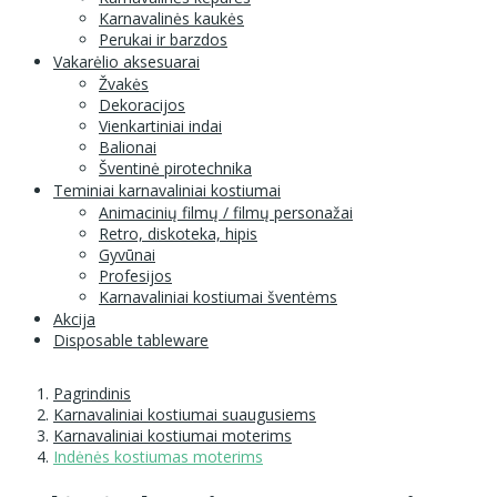
Karnavalinės kaukės
Perukai ir barzdos
Vakarėlio aksesuarai
Žvakės
Dekoracijos
Vienkartiniai indai
Balionai
Šventinė pirotechnika
Teminiai karnavaliniai kostiumai
Animacinių filmų / filmų personažai
Retro, diskoteka, hipis
Gyvūnai
Profesijos
Karnavaliniai kostiumai šventėms
Akcija
Disposable tableware
Pagrindinis
Karnavaliniai kostiumai suaugusiems
Karnavaliniai kostiumai moterims
Indėnės kostiumas moterims