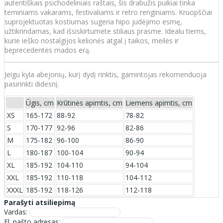
autentiškais psichodeliniais raštais, šis drabužis puikiai tinka
teminiams vakarams, festivaliams ir retro renginiams. Kruopščiai
suprojektuotas kostiumas sugeria hipo judėjimo esmę,
užtikrindamas, kad išsiskirtumėte stiliaus prasme. Idealu tiems,
kurie ieško nostalgijos kelionės atgal į taikos, meilės ir
beprecedentės mados erą.
Jeigu kyla abejonių, kurį dydį rinktis, gamintojas rekomenduoja
pasirinkti didesnį.
Ūgis, cm
Krūtinės apimtis, cm
Liemens apimtis, cm
XS
165-172
88-92
78-82
S
170-177
92-96
82-86
M
175-182
96-100
86-90
L
180-187
100-104
90-94
XL
185-192
104-110
94-104
XXL
185-192
110-118
104-112
XXXL
185-192
118-126
112-118
Parašyti atsiliepimą
Vardas:
El. pašto adresas: