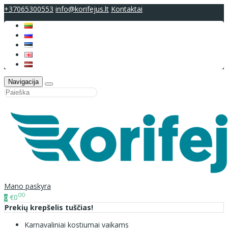
+37065300553
info@korifejus.lt
Kontaktai
Navigacija
Mano paskyra
00
€0
0
Prekių krepšelis tuščias!
Karnavaliniai kostiumai vaikams