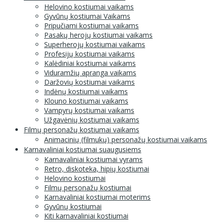
Helovino kostiumai vaikams
Gyvūnų kostiumai Vaikams
Pripučiami kostiumai vaikams
Pasakų herojų kostiumai vaikams
Superherojų kostiumai vaikams
Profesijų kostiumai vaikams
Kalėdiniai kostiumai vaikams
Viduramžių apranga vaikams
Daržovių kostiumai vaikams
Indėnų kostiumai vaikams
Klouno kostiumai vaikams
Vampyrų kostiumai vaikams
Užgavėnių kostiumai vaikams
Filmų personažų kostiumai vaikams
Animacinių (filmukų) personažų kostiumai vaikams
Karnavaliniai kostiumai suaugusiems
Karnavaliniai kostiumai vyrams
Retro, diskoteka, hipių kostiumai
Helovino kostiumai
Filmų personažų kostiumai
Karnavaliniai kostiumai moterims
Gyvūnų kostiumai
Kiti karnavaliniai kostiumai