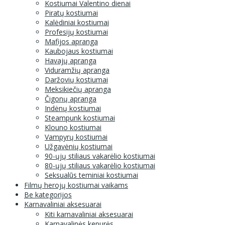
Kostiumai Valentino dienai
Piratų kostiumai
Kalėdiniai kostiumai
Profesijų kostiumai
Mafijos apranga
Kaubojaus kostiumai
Havajų apranga
Viduramžių apranga
Daržovių kostiumai
Meksikiečių apranga
Čigonų apranga
Indėnų kostiumai
Steampunk kostiumai
Klouno kostiumai
Vampyrų kostiumai
Užgavėnių kostiumai
90-ųjų stiliaus vakarėlio kostiumai
80-ųjų stiliaus vakarėlio kostiumai
Seksualūs teminiai kostiumai
Filmų herojų kostiumai vaikams
Be kategorijos
Karnavaliniai aksesuarai
Kiti karnavaliniai aksesuarai
Karnavalinės kepurės