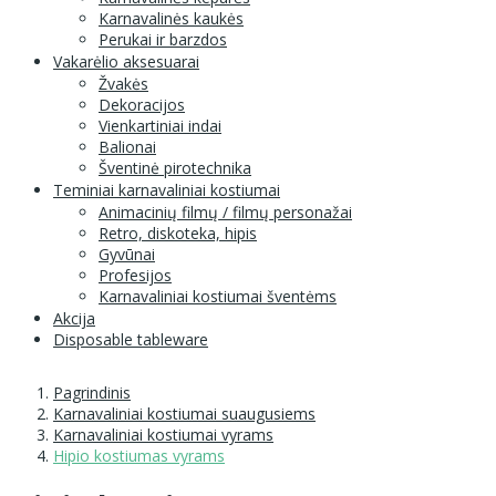
Karnavalinės kaukės
Perukai ir barzdos
Vakarėlio aksesuarai
Žvakės
Dekoracijos
Vienkartiniai indai
Balionai
Šventinė pirotechnika
Teminiai karnavaliniai kostiumai
Animacinių filmų / filmų personažai
Retro, diskoteka, hipis
Gyvūnai
Profesijos
Karnavaliniai kostiumai šventėms
Akcija
Disposable tableware
Pagrindinis
Karnavaliniai kostiumai suaugusiems
Karnavaliniai kostiumai vyrams
Hipio kostiumas vyrams