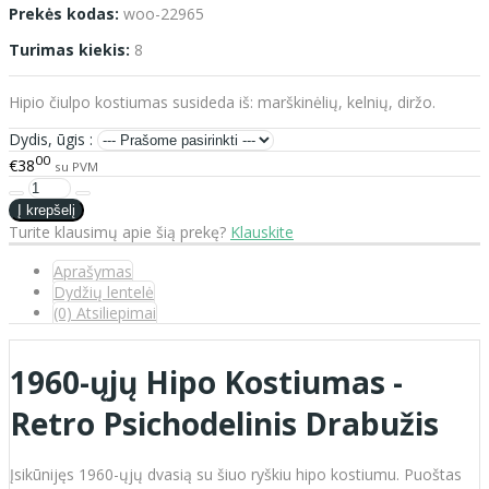
Prekės kodas:
woo-22965
Turimas kiekis:
8
Hipio čiulpo kostiumas susideda iš: marškinėlių, kelnių, diržo.
Dydis, ūgis :
00
€38
su PVM
Turite klausimų apie šią prekę?
Klauskite
Aprašymas
Dydžių lentelė
(0) Atsiliepimai
1960-ųjų Hipo Kostiumas -
Retro Psichodelinis Drabužis
Įsikūnijęs 1960-ųjų dvasią su šiuo ryškiu hipo kostiumu. Puoštas