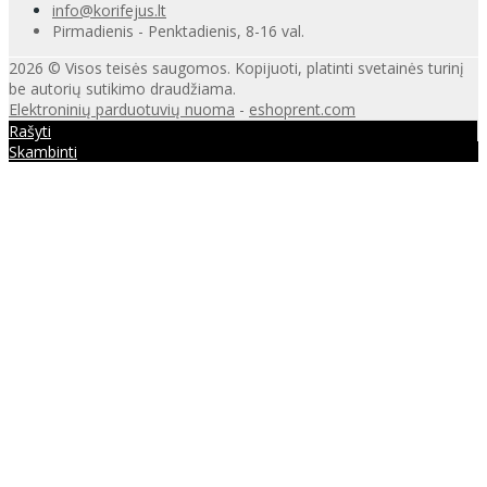
info@korifejus.lt
Pirmadienis - Penktadienis, 8-16 val.
2026 © Visos teisės saugomos. Kopijuoti, platinti svetainės turinį
be autorių sutikimo draudžiama.
Elektroninių parduotuvių nuoma
-
eshoprent.com
Rašyti
Skambinti