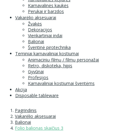
Karnavalinės kaukės
Perukai ir barzdos
Vakarėlio aksesuarai
Žvakės
Dekoracijos
Vienkartiniai indai
Balionai
Šventinė pirotechnika
Teminiai karnavaliniai kostiumai
Animacinių filmų / filmų personažai
Retro, diskoteka, hipis
Gyvūnai
Profesijos
Karnavaliniai kostiumai šventėms
Akcija
Disposable tableware
Pagrindinis
Vakarėlio aksesuarai
Balionai
Folio balionas skaičius 3