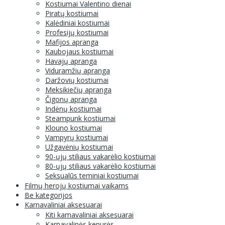
Kostiumai Valentino dienai
Piratų kostiumai
Kalėdiniai kostiumai
Profesijų kostiumai
Mafijos apranga
Kaubojaus kostiumai
Havajų apranga
Viduramžių apranga
Daržovių kostiumai
Meksikiečių apranga
Čigonų apranga
Indėnų kostiumai
Steampunk kostiumai
Klouno kostiumai
Vampyrų kostiumai
Užgavėnių kostiumai
90-ųjų stiliaus vakarėlio kostiumai
80-ųjų stiliaus vakarėlio kostiumai
Seksualūs teminiai kostiumai
Filmų herojų kostiumai vaikams
Be kategorijos
Karnavaliniai aksesuarai
Kiti karnavaliniai aksesuarai
Karnavalinės kepurės