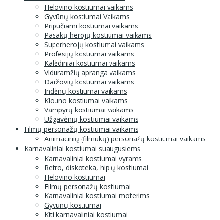
Helovino kostiumai vaikams
Gyvūnų kostiumai Vaikams
Pripučiami kostiumai vaikams
Pasakų herojų kostiumai vaikams
Superherojų kostiumai vaikams
Profesijų kostiumai vaikams
Kalėdiniai kostiumai vaikams
Viduramžių apranga vaikams
Daržovių kostiumai vaikams
Indėnų kostiumai vaikams
Klouno kostiumai vaikams
Vampyrų kostiumai vaikams
Užgavėnių kostiumai vaikams
Filmų personažų kostiumai vaikams
Animacinių (filmukų) personažų kostiumai vaikams
Karnavaliniai kostiumai suaugusiems
Karnavaliniai kostiumai vyrams
Retro, diskoteka, hipių kostiumai
Helovino kostiumai
Filmų personažų kostiumai
Karnavaliniai kostiumai moterims
Gyvūnų kostiumai
Kiti karnavaliniai kostiumai