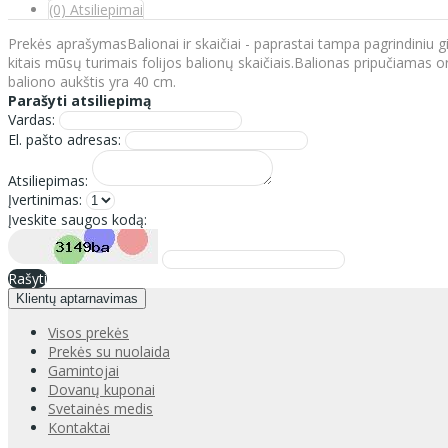
(0) Atsiliepimai
Prekės aprašymasBalionai ir skaičiai - paprastai tampa pagrindiniu gi
kitais mūsų turimais folijos balionų skaičiais.Balionas pripučiamas or
baliono aukštis yra 40 cm.
Parašyti atsiliepimą
Vardas:
El. pašto adresas:
Atsiliepimas:
Įvertinimas:
Įveskite saugos kodą:
Rašyti
Klientų aptarnavimas
Visos prekės
Prekės su nuolaida
Gamintojai
Dovanų kuponai
Svetainės medis
Kontaktai