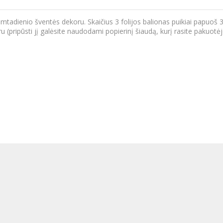
mtadienio šventės dekoru. Skaičius 3 folijos balionas puikiai papuoš 3-
u (pripūsti jį galėsite naudodami popierinį šiaudą, kurį rasite pakuotėje