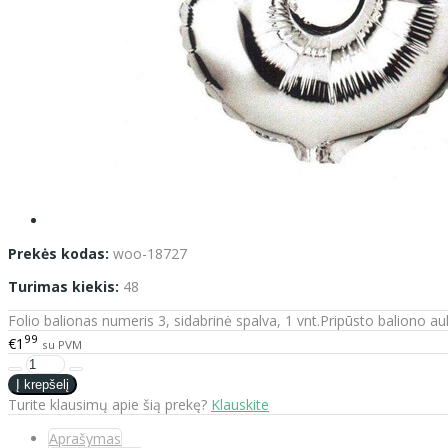
Prekės kodas:
woo-18727
Turimas kiekis:
48
Folio balionas numeris 3, sidabrinė spalva, 1 vnt.Pripūsto baliono au
99
€1
su PVM
Turite klausimų apie šią prekę?
Klauskite
Aprašymas