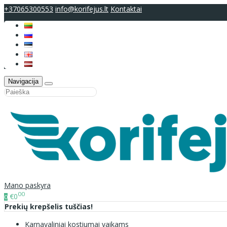
+37065300553
info@korifejus.lt
Kontaktai
Navigacija
Mano paskyra
00
€0
0
Prekių krepšelis tuščias!
Karnavaliniai kostiumai vaikams