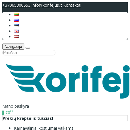
+37065300553
info@korifejus.lt
Kontaktai
Navigacija
Mano paskyra
00
€0
0
Prekių krepšelis tuščias!
Karnavaliniai kostiumai vaikams