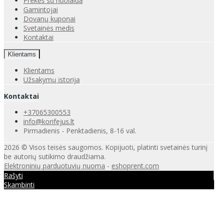
Prekės su nuolaida
Gamintojai
Dovanų kuponai
Svetainės medis
Kontaktai
Klientams
Klientams
Užsakymų istorija
Kontaktai
+37065300553
info@korifejus.lt
Pirmadienis - Penktadienis, 8-16 val.
2026 © Visos teisės saugomos. Kopijuoti, platinti svetainės turinį
be autorių sutikimo draudžiama.
Elektroninių parduotuvių nuoma
-
eshoprent.com
Rašyti
Skambinti