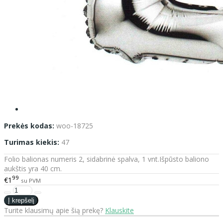
Prekės kodas:
woo-18725
Turimas kiekis:
47
Folio balionas numeris 2, sidabrinė spalva, 1 vnt.Išpūsto baliono
aukštis yra 40 cm.
99
€1
su PVM
Turite klausimų apie šią prekę?
Klauskite