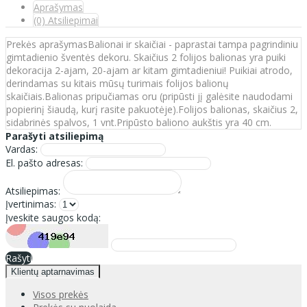
Aprašymas
(0) Atsiliepimai
Prekės aprašymasBalionai ir skaičiai - paprastai tampa pagrindiniu
gimtadienio šventės dekoru. Skaičius 2 folijos balionas yra puiki
dekoracija 2-ajam, 20-ajam ar kitam gimtadieniui! Puikiai atrodo,
derindamas su kitais mūsų turimais folijos balionų
skaičiais.Balionas pripučiamas oru (pripūsti jį galėsite naudodami
popierinį šiaudą, kurį rasite pakuotėje).Folijos balionas, skaičius 2,
sidabrinės spalvos, 1 vnt.Pripūsto baliono aukštis yra 40 cm.
Parašyti atsiliepimą
Vardas:
El. pašto adresas:
Atsiliepimas:
Įvertinimas:
Įveskite saugos kodą:
Rašyti
Klientų aptarnavimas
Visos prekės