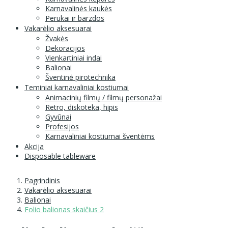
Karnavalinės kaukės
Perukai ir barzdos
Vakarėlio aksesuarai
Žvakės
Dekoracijos
Vienkartiniai indai
Balionai
Šventinė pirotechnika
Teminiai karnavaliniai kostiumai
Animacinių filmų / filmų personažai
Retro, diskoteka, hipis
Gyvūnai
Profesijos
Karnavaliniai kostiumai šventėms
Akcija
Disposable tableware
Pagrindinis
Vakarėlio aksesuarai
Balionai
Folio balionas skaičius 2