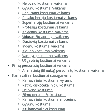
Helovino kostiumai vaikams
Gyvūnų kostiumai Vaikams
Pripučiami kostiumai vaikams
Pasakų herojų kostiumai vaikams
Superherojų kostiumai vaikams
Profesijų kostiumai vaikams
Kalėdiniai kostiumai vaikams
Viduramžių apranga vaikams
Daržovių kostiumai vaikams
Indėnų kostiumai vaikams
Klouno kostiumai vaikams
Vampyrų kostiumai vaikams
Užgavėnių kostiumai vaikams
Filmų personažų kostiumai vaikams
Animacinių (filmukų) personažų kostiumai vaikams
Karnavaliniai kostiumai suaugusiems
Karnavaliniai kostiumai vyrams
Retro, diskoteka, hipių kostiumai
Helovino kostiumai
Filmų personažų kostiumai
Karnavaliniai kostiumai moterims
Gyvūnų kostiumai
Kiti karnavaliniai kostiumai