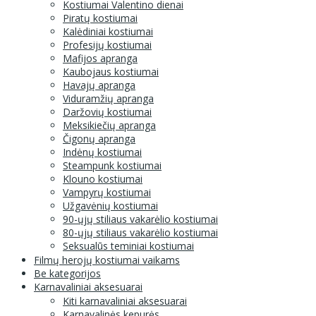
Kostiumai Valentino dienai
Piratų kostiumai
Kalėdiniai kostiumai
Profesijų kostiumai
Mafijos apranga
Kaubojaus kostiumai
Havajų apranga
Viduramžių apranga
Daržovių kostiumai
Meksikiečių apranga
Čigonų apranga
Indėnų kostiumai
Steampunk kostiumai
Klouno kostiumai
Vampyrų kostiumai
Užgavėnių kostiumai
90-ųjų stiliaus vakarėlio kostiumai
80-ųjų stiliaus vakarėlio kostiumai
Seksualūs teminiai kostiumai
Filmų herojų kostiumai vaikams
Be kategorijos
Karnavaliniai aksesuarai
Kiti karnavaliniai aksesuarai
Karnavalinės kepurės