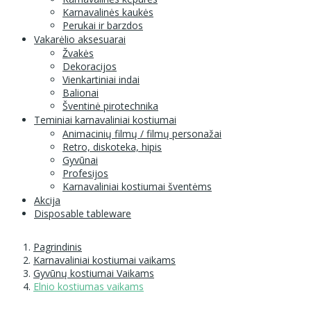
Karnavalinės kaukės
Perukai ir barzdos
Vakarėlio aksesuarai
Žvakės
Dekoracijos
Vienkartiniai indai
Balionai
Šventinė pirotechnika
Teminiai karnavaliniai kostiumai
Animacinių filmų / filmų personažai
Retro, diskoteka, hipis
Gyvūnai
Profesijos
Karnavaliniai kostiumai šventėms
Akcija
Disposable tableware
Pagrindinis
Karnavaliniai kostiumai vaikams
Gyvūnų kostiumai Vaikams
Elnio kostiumas vaikams