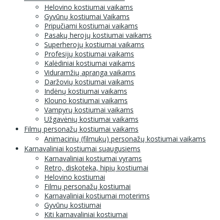
Helovino kostiumai vaikams
Gyvūnų kostiumai Vaikams
Pripučiami kostiumai vaikams
Pasakų herojų kostiumai vaikams
Superherojų kostiumai vaikams
Profesijų kostiumai vaikams
Kalėdiniai kostiumai vaikams
Viduramžių apranga vaikams
Daržovių kostiumai vaikams
Indėnų kostiumai vaikams
Klouno kostiumai vaikams
Vampyrų kostiumai vaikams
Užgavėnių kostiumai vaikams
Filmų personažų kostiumai vaikams
Animacinių (filmukų) personažų kostiumai vaikams
Karnavaliniai kostiumai suaugusiems
Karnavaliniai kostiumai vyrams
Retro, diskoteka, hipių kostiumai
Helovino kostiumai
Filmų personažų kostiumai
Karnavaliniai kostiumai moterims
Gyvūnų kostiumai
Kiti karnavaliniai kostiumai