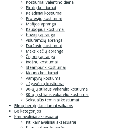
Kostiumai Valentino dienai
Piratų kostiumai
Kalėdiniai kostiumai
Profesijų kostiumai
Mafijos apranga
Kaubojaus kostiumai
Havajų apranga
Viduramžių apranga
Daržovių kostiumai
Meksikiečių apranga
Čigonų apranga
Indėnų kostiumai
Steampunk kostiumai
Klouno kostiumai
Vampyrų kostiumai
Užgavėnių kostiumai
90-ųjų stiliaus vakarėlio kostiumai
80-ųjų stiliaus vakarėlio kostiumai
Seksualūs teminiai kostiumai
Filmų herojų kostiumai vaikams
Be kategorijos
Karnavaliniai aksesuarai
Kiti karnavaliniai aksesuarai
Karnavalinės kepurės