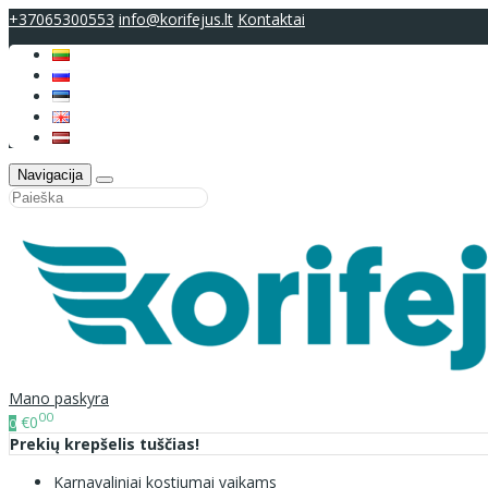
+37065300553
info@korifejus.lt
Kontaktai
Navigacija
Mano paskyra
00
€0
0
Prekių krepšelis tuščias!
Karnavaliniai kostiumai vaikams