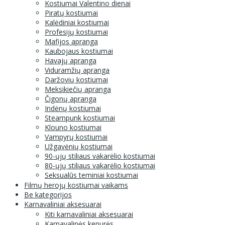
Kostiumai Valentino dienai
Piratų kostiumai
Kalėdiniai kostiumai
Profesijų kostiumai
Mafijos apranga
Kaubojaus kostiumai
Havajų apranga
Viduramžių apranga
Daržovių kostiumai
Meksikiečių apranga
Čigonų apranga
Indėnų kostiumai
Steampunk kostiumai
Klouno kostiumai
Vampyrų kostiumai
Užgavėnių kostiumai
90-ųjų stiliaus vakarėlio kostiumai
80-ųjų stiliaus vakarėlio kostiumai
Seksualūs teminiai kostiumai
Filmų herojų kostiumai vaikams
Be kategorijos
Karnavaliniai aksesuarai
Kiti karnavaliniai aksesuarai
Karnavalinės kepurės