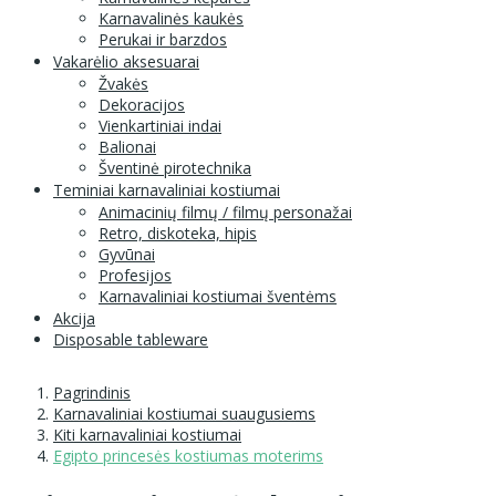
Karnavalinės kaukės
Perukai ir barzdos
Vakarėlio aksesuarai
Žvakės
Dekoracijos
Vienkartiniai indai
Balionai
Šventinė pirotechnika
Teminiai karnavaliniai kostiumai
Animacinių filmų / filmų personažai
Retro, diskoteka, hipis
Gyvūnai
Profesijos
Karnavaliniai kostiumai šventėms
Akcija
Disposable tableware
Pagrindinis
Karnavaliniai kostiumai suaugusiems
Kiti karnavaliniai kostiumai
Egipto princesės kostiumas moterims