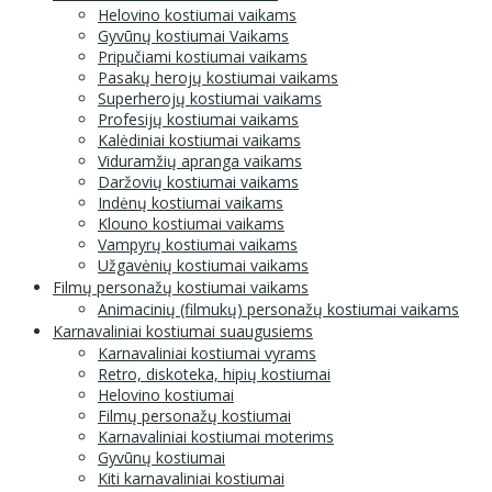
Helovino kostiumai vaikams
Gyvūnų kostiumai Vaikams
Pripučiami kostiumai vaikams
Pasakų herojų kostiumai vaikams
Superherojų kostiumai vaikams
Profesijų kostiumai vaikams
Kalėdiniai kostiumai vaikams
Viduramžių apranga vaikams
Daržovių kostiumai vaikams
Indėnų kostiumai vaikams
Klouno kostiumai vaikams
Vampyrų kostiumai vaikams
Užgavėnių kostiumai vaikams
Filmų personažų kostiumai vaikams
Animacinių (filmukų) personažų kostiumai vaikams
Karnavaliniai kostiumai suaugusiems
Karnavaliniai kostiumai vyrams
Retro, diskoteka, hipių kostiumai
Helovino kostiumai
Filmų personažų kostiumai
Karnavaliniai kostiumai moterims
Gyvūnų kostiumai
Kiti karnavaliniai kostiumai