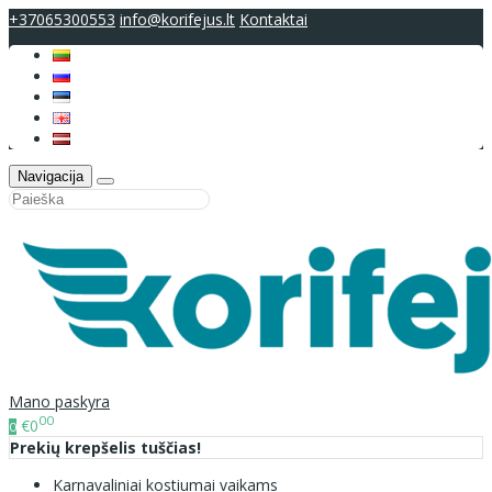
+37065300553
info@korifejus.lt
Kontaktai
Navigacija
Mano paskyra
00
€0
0
Prekių krepšelis tuščias!
Karnavaliniai kostiumai vaikams