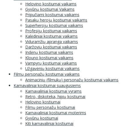
Helovino kostiumai vaikams
Gyvūnų kostiumai Vaikams
Pripučiami kostiumai vaikams
Pasakų herojų kostiumai vaikams
Superherojų kostiumai vaikams
Profesijų kostiumai vaikams
Kalėdiniai kostiumai vaikams
Viduramžių apranga vaikams
Daržovių kostiumai vaikams
Indėnų kostiumai vaikams
Klouno kostiumai vaikams
Vampyrų kostiumai vaikams
Užgavėnių kostiumai vaikams
Filmų personažų kostiumai vaikams
Animacinių (filmukų) personažų kostiumai vaikams
Karnavaliniai kostiumai suaugusiems
Karnavaliniai kostiumai vyrams
Retro, diskoteka, hipių kostiumai
Helovino kostiumai
Filmų personažų kostiumai
Karnavaliniai kostiumai moterims
Gyvūnų kostiumai
Kiti karnavaliniai kostiumai