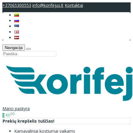
+37065300553
info@korifejus.lt
Kontaktai
Navigacija
Mano paskyra
00
€0
0
Prekių krepšelis tuščias!
Karnavaliniai kostiumai vaikams