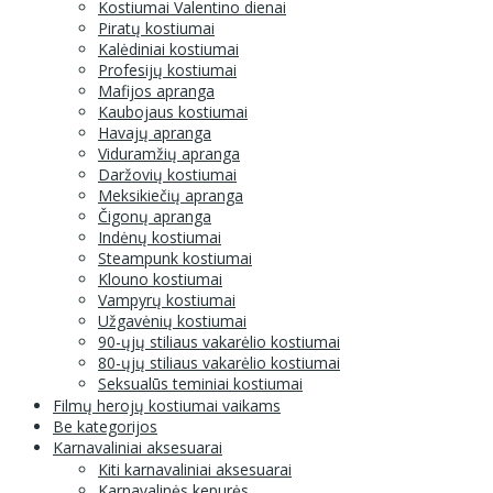
Kostiumai Valentino dienai
Piratų kostiumai
Kalėdiniai kostiumai
Profesijų kostiumai
Mafijos apranga
Kaubojaus kostiumai
Havajų apranga
Viduramžių apranga
Daržovių kostiumai
Meksikiečių apranga
Čigonų apranga
Indėnų kostiumai
Steampunk kostiumai
Klouno kostiumai
Vampyrų kostiumai
Užgavėnių kostiumai
90-ųjų stiliaus vakarėlio kostiumai
80-ųjų stiliaus vakarėlio kostiumai
Seksualūs teminiai kostiumai
Filmų herojų kostiumai vaikams
Be kategorijos
Karnavaliniai aksesuarai
Kiti karnavaliniai aksesuarai
Karnavalinės kepurės