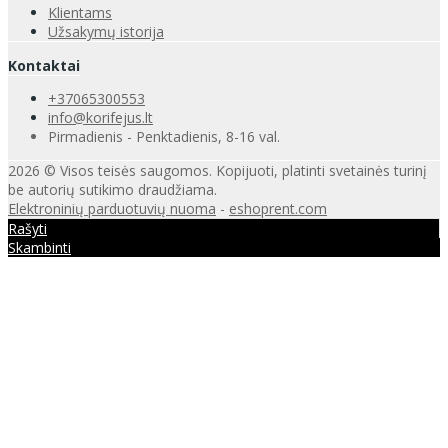
Klientams
Užsakymų istorija
Kontaktai
+37065300553
info@korifejus.lt
Pirmadienis - Penktadienis, 8-16 val.
2026 © Visos teisės saugomos. Kopijuoti, platinti svetainės turinį
be autorių sutikimo draudžiama.
Elektroninių parduotuvių nuoma
-
eshoprent.com
Rašyti
Skambinti