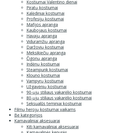
Kostiumai Valentino dienai
Piratų kostiumai
Kalėdiniai kostiumai
Profesijų kostiumai
Mafijos apranga
Kaubojaus kostiumai
Havajų apranga
Viduramžių apranga
Daržovių kostiumai
Meksikiečių apranga
Čigonų apranga
Indėnų kostiumai
Steampunk kostiumai
Klouno kostiumai
Vampyrų kostiumai
Užgavėnių kostiumai
90-ųjų stiliaus vakarėlio kostiumai
80-ųjų stiliaus vakarėlio kostiumai
Seksualūs teminiai kostiumai
Filmų herojų kostiumai vaikams
Be kategorijos
Karnavaliniai aksesuarai
Kiti karnavaliniai aksesuarai
Karnavalinės kepurės