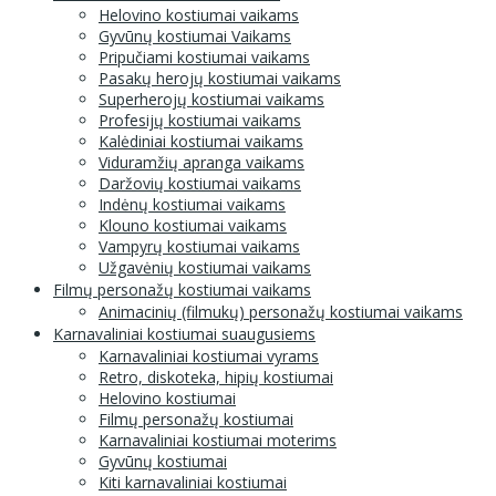
Helovino kostiumai vaikams
Gyvūnų kostiumai Vaikams
Pripučiami kostiumai vaikams
Pasakų herojų kostiumai vaikams
Superherojų kostiumai vaikams
Profesijų kostiumai vaikams
Kalėdiniai kostiumai vaikams
Viduramžių apranga vaikams
Daržovių kostiumai vaikams
Indėnų kostiumai vaikams
Klouno kostiumai vaikams
Vampyrų kostiumai vaikams
Užgavėnių kostiumai vaikams
Filmų personažų kostiumai vaikams
Animacinių (filmukų) personažų kostiumai vaikams
Karnavaliniai kostiumai suaugusiems
Karnavaliniai kostiumai vyrams
Retro, diskoteka, hipių kostiumai
Helovino kostiumai
Filmų personažų kostiumai
Karnavaliniai kostiumai moterims
Gyvūnų kostiumai
Kiti karnavaliniai kostiumai