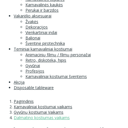
Karnavalinės kaukės
Perukai ir barzdos
Vakarėlio aksesuarai
Žvakės
Dekoracijos
Vienkartiniai indai
Balionai
Šventinė pirotechnika
Teminiai karnavaliniai kostiumai
Animacinių filmų / filmų personažai
Retro, diskoteka, hipis
Gyvūnai
Profesijos
Karnavaliniai kostiumai šventėms
Akcija
Disposable tableware
Pagrindinis
Karnavaliniai kostiumai vaikams
Gyvūnų kostiumai Vaikams
Dalmatino kostiumas vaikams