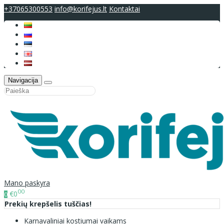
+37065300553
info@korifejus.lt
Kontaktai
Navigacija
Mano paskyra
00
€0
0
Prekių krepšelis tuščias!
Karnavaliniai kostiumai vaikams