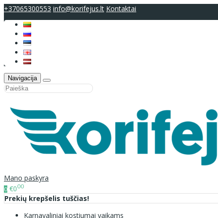
+37065300553
info@korifejus.lt
Kontaktai
Navigacija
Mano paskyra
00
€0
0
Prekių krepšelis tuščias!
Karnavaliniai kostiumai vaikams