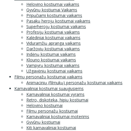
Helovino kostiumai vaikams
Gyvūnų kostiumai Vaikams
Pripučiami kostiumai vaikams
Pasakų herojų kostiumai vaikams
Superherojų kostiumai vaikams
Profesijų kostiumai vaikams
Kalėdiniai kostiumai vaikams
Viduramžių apranga vaikams
Daržovių kostiumai vaikams
Indėnų kostiumai vaikams
Klouno kostiumai vaikams
Vampyrų kostiumai vaikams
Užgavėnių kostiumai vaikams
Filmų personažų kostiumai vaikams
Animacinių (filmukų) personažų kostiumai vaikams
Karnavaliniai kostiumai suaugusiems
Karnavaliniai kostiumai vyrams
Retro, diskoteka, hipių kostiumai
Helovino kostiumai
Filmų personažų kostiumai
Karnavaliniai kostiumai moterims
Gyvūnų kostiumai
Kiti karnavaliniai kostiumai