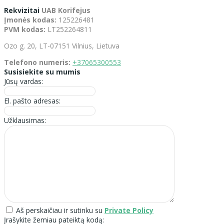
Rekvizitai
UAB Korifejus
Įmonės kodas:
125226481
PVM kodas:
LT252264811
Ozo g. 20, LT-07151 Vilnius, Lietuva
Telefono numeris:
+37065300553
Susisiekite su mumis
Jūsų vardas:
El. pašto adresas:
Užklausimas:
Aš perskaičiau ir sutinku su
Private Policy
Įrašykite žemiau pateiktą kodą: