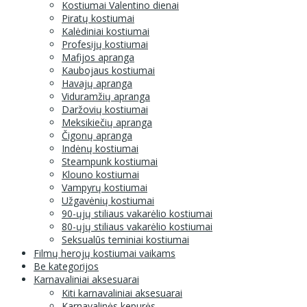
Kostiumai Valentino dienai
Piratų kostiumai
Kalėdiniai kostiumai
Profesijų kostiumai
Mafijos apranga
Kaubojaus kostiumai
Havajų apranga
Viduramžių apranga
Daržovių kostiumai
Meksikiečių apranga
Čigonų apranga
Indėnų kostiumai
Steampunk kostiumai
Klouno kostiumai
Vampyrų kostiumai
Užgavėnių kostiumai
90-ųjų stiliaus vakarėlio kostiumai
80-ųjų stiliaus vakarėlio kostiumai
Seksualūs teminiai kostiumai
Filmų herojų kostiumai vaikams
Be kategorijos
Karnavaliniai aksesuarai
Kiti karnavaliniai aksesuarai
Karnavalinės kepurės