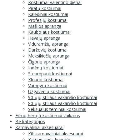
Kostiumai Valentino dienai
Piratų kostiumai
Kalėdiniai kostiumai
Profesijų kostiumai
Mafijos apranga
Kaubojaus kostiumai
Havajų apranga
Viduramžių apranga
Daržovių kostiumai
Meksikiečių apranga
Čigonų apranga
Indėnų kostiumai
Steampunk kostiumai
Klouno kostiumai
Vampyrų kostiumai
Užgavėnių kostiumai
90-ųjų stiliaus vakarėlio kostiumai
80-ųjų stiliaus vakarėlio kostiumai
Seksualūs teminiai kostiumai
Filmų herojų kostiumai vaikams
Be kategorijos
Karnavaliniai aksesuarai
Kiti karnavaliniai aksesuarai
Karnavalinės kepurės