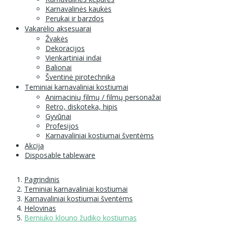
Karnavalinės kaukės
Perukai ir barzdos
Vakarėlio aksesuarai
Žvakės
Dekoracijos
Vienkartiniai indai
Balionai
Šventinė pirotechnika
Teminiai karnavaliniai kostiumai
Animacinių filmų / filmų personažai
Retro, diskoteka, hipis
Gyvūnai
Profesijos
Karnavaliniai kostiumai šventėms
Akcija
Disposable tableware
Pagrindinis
Teminiai karnavaliniai kostiumai
Karnavaliniai kostiumai šventėms
Helovinas
Berniuko klouno žudiko kostiumas