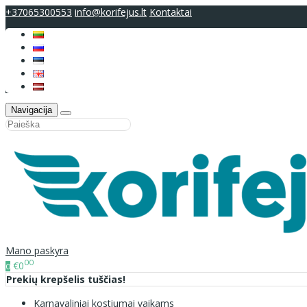
+37065300553
info@korifejus.lt
Kontaktai
Navigacija
Mano paskyra
00
€0
0
Prekių krepšelis tuščias!
Karnavaliniai kostiumai vaikams