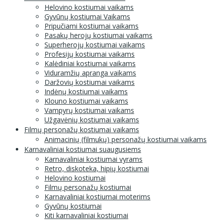
Helovino kostiumai vaikams
Gyvūnų kostiumai Vaikams
Pripučiami kostiumai vaikams
Pasakų herojų kostiumai vaikams
Superherojų kostiumai vaikams
Profesijų kostiumai vaikams
Kalėdiniai kostiumai vaikams
Viduramžių apranga vaikams
Daržovių kostiumai vaikams
Indėnų kostiumai vaikams
Klouno kostiumai vaikams
Vampyrų kostiumai vaikams
Užgavėnių kostiumai vaikams
Filmų personažų kostiumai vaikams
Animacinių (filmukų) personažų kostiumai vaikams
Karnavaliniai kostiumai suaugusiems
Karnavaliniai kostiumai vyrams
Retro, diskoteka, hipių kostiumai
Helovino kostiumai
Filmų personažų kostiumai
Karnavaliniai kostiumai moterims
Gyvūnų kostiumai
Kiti karnavaliniai kostiumai