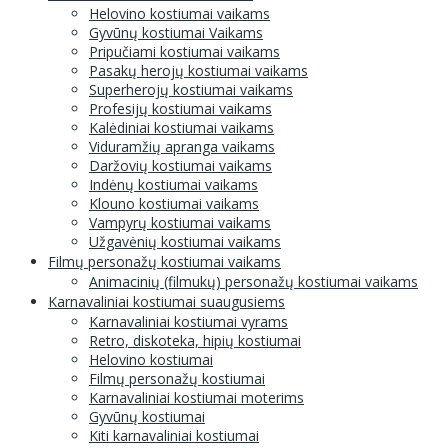
Helovino kostiumai vaikams
Gyvūnų kostiumai Vaikams
Pripučiami kostiumai vaikams
Pasakų herojų kostiumai vaikams
Superherojų kostiumai vaikams
Profesijų kostiumai vaikams
Kalėdiniai kostiumai vaikams
Viduramžių apranga vaikams
Daržovių kostiumai vaikams
Indėnų kostiumai vaikams
Klouno kostiumai vaikams
Vampyrų kostiumai vaikams
Užgavėnių kostiumai vaikams
Filmų personažų kostiumai vaikams
Animacinių (filmukų) personažų kostiumai vaikams
Karnavaliniai kostiumai suaugusiems
Karnavaliniai kostiumai vyrams
Retro, diskoteka, hipių kostiumai
Helovino kostiumai
Filmų personažų kostiumai
Karnavaliniai kostiumai moterims
Gyvūnų kostiumai
Kiti karnavaliniai kostiumai