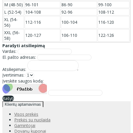
M (48-50)
96-101
86-90
99-100
L (52-54)
104-108
92-96
108-112
XL (54-
112-116
100-104
116-120
56)
XXL (56-
120-127
106-110
122-126
58)
Parašyti atsiliepimą
Vardas:
El. pašto adresas:
Atsiliepimas:
Įvertinimas:
Įveskite saugos kodą:
Rašyti
Klientų aptarnavimas
Visos prekės
Prekės su nuolaida
Gamintojai
Dovanų kuponai