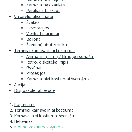
Karnavalinės kaukės
Perukai ir barzdos
Vakarėlio aksesuarai
Žvakės
Dekoracijos
Vienkartiniai indai
Balionai
Šventinė pirotechnika
Teminiai karnavaliniai kostiumai
Animacinių filmų / filmų personažai
Retro, diskoteka, hipis
Gyvūnai
Profesijos
Karnavaliniai kostiumai šventėms
Akcija
Disposable tableware
Pagrindinis
Teminiai karnavaliniai kostiumai
Karnavaliniai kostiumai šventėms
Helovinas
Klouno kostiumas vyrams