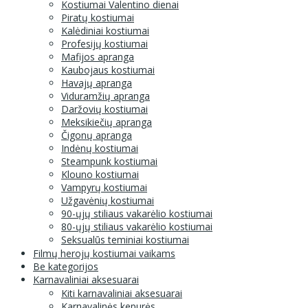
Kostiumai Valentino dienai
Piratų kostiumai
Kalėdiniai kostiumai
Profesijų kostiumai
Mafijos apranga
Kaubojaus kostiumai
Havajų apranga
Viduramžių apranga
Daržovių kostiumai
Meksikiečių apranga
Čigonų apranga
Indėnų kostiumai
Steampunk kostiumai
Klouno kostiumai
Vampyrų kostiumai
Užgavėnių kostiumai
90-ųjų stiliaus vakarėlio kostiumai
80-ųjų stiliaus vakarėlio kostiumai
Seksualūs teminiai kostiumai
Filmų herojų kostiumai vaikams
Be kategorijos
Karnavaliniai aksesuarai
Kiti karnavaliniai aksesuarai
Karnavalinės kepurės