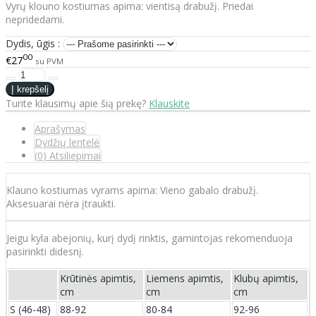
Vyrų klouno kostiumas apima: vientisą drabužį. Priedai
nepridedami.
Dydis, ūgis :
00
€27
su PVM
Turite klausimų apie šią prekę?
Klauskite
Aprašymas
Dydžių lentelė
(0) Atsiliepimai
Klauno kostiumas vyrams apima: Vieno gabalo drabužį.
Aksesuarai nėra įtraukti.
Jeigu kyla abejonių, kurį dydį rinktis, gamintojas rekomenduoja
pasirinkti didesnį.
Krūtinės apimtis,
Liemens apimtis,
Klubų apimtis,
cm
cm
cm
S (46-48)
88-92
80-84
92-96