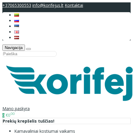
+37065300553
info@korifejus.lt
Kontaktai
Navigacija
Mano paskyra
00
€0
0
Prekių krepšelis tuščias!
Karnavaliniai kostiumai vaikams