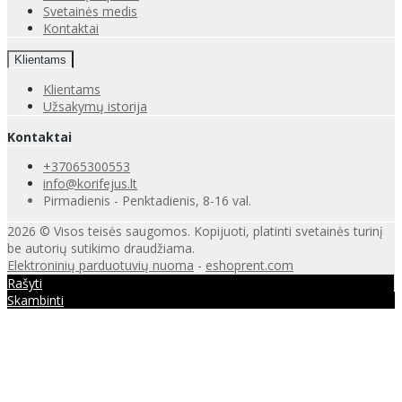
Svetainės medis
Kontaktai
Klientams
Klientams
Užsakymų istorija
Kontaktai
+37065300553
info@korifejus.lt
Pirmadienis - Penktadienis, 8-16 val.
2026 © Visos teisės saugomos. Kopijuoti, platinti svetainės turinį
be autorių sutikimo draudžiama.
Elektroninių parduotuvių nuoma
-
eshoprent.com
Rašyti
Skambinti