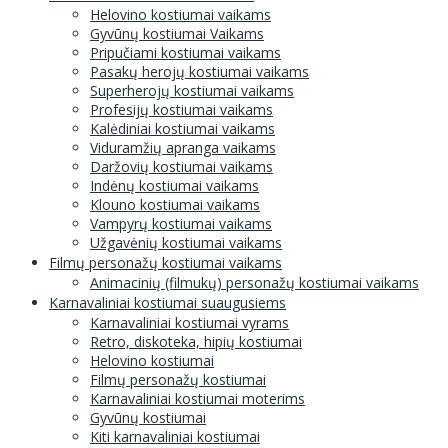
Helovino kostiumai vaikams
Gyvūnų kostiumai Vaikams
Pripučiami kostiumai vaikams
Pasakų herojų kostiumai vaikams
Superherojų kostiumai vaikams
Profesijų kostiumai vaikams
Kalėdiniai kostiumai vaikams
Viduramžių apranga vaikams
Daržovių kostiumai vaikams
Indėnų kostiumai vaikams
Klouno kostiumai vaikams
Vampyrų kostiumai vaikams
Užgavėnių kostiumai vaikams
Filmų personažų kostiumai vaikams
Animacinių (filmukų) personažų kostiumai vaikams
Karnavaliniai kostiumai suaugusiems
Karnavaliniai kostiumai vyrams
Retro, diskoteka, hipių kostiumai
Helovino kostiumai
Filmų personažų kostiumai
Karnavaliniai kostiumai moterims
Gyvūnų kostiumai
Kiti karnavaliniai kostiumai