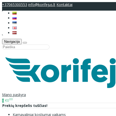
+37065300553
info@korifejus.lt
Kontaktai
Navigacija
Mano paskyra
00
€0
0
Prekių krepšelis tuščias!
Karnavaliniai kostiumai vaikams