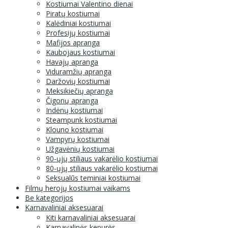
Kostiumai Valentino dienai
Piratų kostiumai
Kalėdiniai kostiumai
Profesijų kostiumai
Mafijos apranga
Kaubojaus kostiumai
Havajų apranga
Viduramžių apranga
Daržovių kostiumai
Meksikiečių apranga
Čigonų apranga
Indėnų kostiumai
Steampunk kostiumai
Klouno kostiumai
Vampyrų kostiumai
Užgavėnių kostiumai
90-ųjų stiliaus vakarėlio kostiumai
80-ųjų stiliaus vakarėlio kostiumai
Seksualūs teminiai kostiumai
Filmų herojų kostiumai vaikams
Be kategorijos
Karnavaliniai aksesuarai
Kiti karnavaliniai aksesuarai
Karnavalinės kepurės