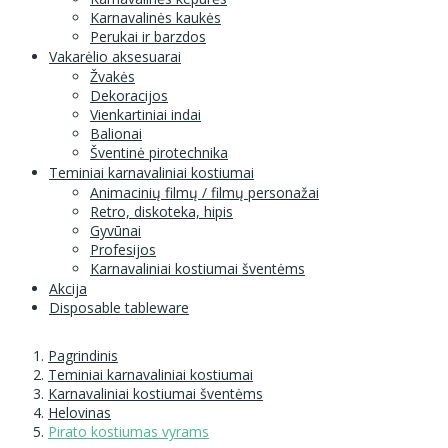
Karnavalinės kaukės
Perukai ir barzdos
Vakarėlio aksesuarai
Žvakės
Dekoracijos
Vienkartiniai indai
Balionai
Šventinė pirotechnika
Teminiai karnavaliniai kostiumai
Animacinių filmų / filmų personažai
Retro, diskoteka, hipis
Gyvūnai
Profesijos
Karnavaliniai kostiumai šventėms
Akcija
Disposable tableware
Pagrindinis
Teminiai karnavaliniai kostiumai
Karnavaliniai kostiumai šventėms
Helovinas
Pirato kostiumas vyrams