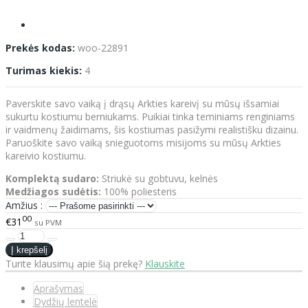
Prekės kodas:
woo-22891
Turimas kiekis:
4
Paverskite savo vaiką į drąsų Arkties kareivį su mūsų išsamiai
sukurtu kostiumu berniukams. Puikiai tinka teminiams renginiams
ir vaidmenų žaidimams, šis kostiumas pasižymi realistišku dizainu.
Paruoškite savo vaiką snieguotoms misijoms su mūsų Arkties
kareivio kostiumu.
Komplektą sudaro:
Striukė su gobtuvu, kelnės
Medžiagos sudėtis:
100% poliesteris
Amžius :
00
€31
su PVM
Turite klausimų apie šią prekę?
Klauskite
Aprašymas
Dydžių lentelė