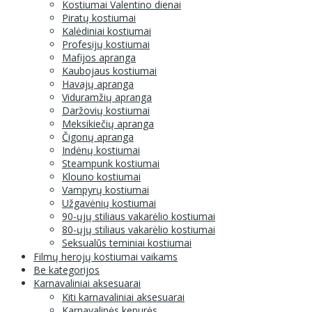
Kostiumai Valentino dienai
Piratų kostiumai
Kalėdiniai kostiumai
Profesijų kostiumai
Mafijos apranga
Kaubojaus kostiumai
Havajų apranga
Viduramžių apranga
Daržovių kostiumai
Meksikiečių apranga
Čigonų apranga
Indėnų kostiumai
Steampunk kostiumai
Klouno kostiumai
Vampyrų kostiumai
Užgavėnių kostiumai
90-ųjų stiliaus vakarėlio kostiumai
80-ųjų stiliaus vakarėlio kostiumai
Seksualūs teminiai kostiumai
Filmų herojų kostiumai vaikams
Be kategorijos
Karnavaliniai aksesuarai
Kiti karnavaliniai aksesuarai
Karnavalinės kepurės