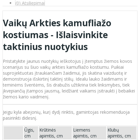
(0) Atsiliepimai
Vaikų Arkties kamufliažo
kostiumas - Išlaisvinkite
taktinius nuotykius
Pristatykite jaunus nuotykių ieškotojus į įtemptus žiemos kovos
scenarijus su šiuo vaikų arkties kamufliažo kostiumu. Puikiai
suprojektuotas įtraukiančiam žaidimui, jis skatina vaizduotę ir
demonstruoja išskirtinį taktinį stilių. Idealu lauko žaidimams ir
teminėms šventėms, šis drabužis užtikrina tiek linksmybes, tiek
įkvepiančią įtampos jausmą, leidžiant vaikams įsitraukti į bebaikei
žiemos kario vaidmenį.
Jeigu kyla abejonių, kurį dydį rinktis, gamintojas rekomenduoja
pasirinkti didesnį.
Ūgis,
Krūtinės
Liemens
Klubų
cm
apimtis, cm
apimtis, cm
apimtis, cm