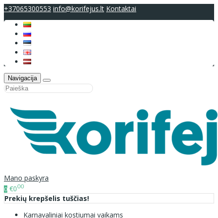
+37065300553
info@korifejus.lt
Kontaktai
Navigacija
Mano paskyra
00
€0
0
Prekių krepšelis tuščias!
Karnavaliniai kostiumai vaikams