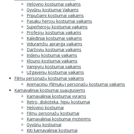
Helovino kostiumai vaikams
Gyvūnų kostiumai Vaikams
Pripučiami kostiumai vaikams
Pasakų herojų kostiumai vaikams
Superherojų kostiumai vaikams
Profesijų kostiumai vaikams
Kalėdiniai kostiumai vaikams
Viduramžių apranga vaikams
Daržovių kostiumai vaikams
Indėnų kostiumai vaikams
Klouno kostiumai vaikams
Vampyrų kostiumai vaikams
Užgavėnių kostiumai vaikams
Filmų personažų kostiumai vaikams
Animacinių (filmukų) personažų kostiumai vaikams
Karnavaliniai kostiumai suaugusiems
Karnavaliniai kostiumai vyrams
Retro, diskoteka, hipių kostiumai
Helovino kostiumai
Filmų personažų kostiumai
Karnavaliniai kostiumai moterims
Gyvūnų kostiumai
Kiti karnavaliniai kostiumai