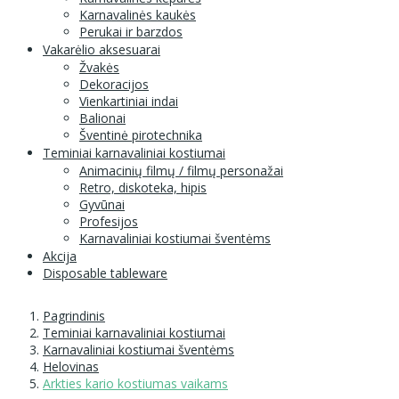
Karnavalinės kaukės
Perukai ir barzdos
Vakarėlio aksesuarai
Žvakės
Dekoracijos
Vienkartiniai indai
Balionai
Šventinė pirotechnika
Teminiai karnavaliniai kostiumai
Animacinių filmų / filmų personažai
Retro, diskoteka, hipis
Gyvūnai
Profesijos
Karnavaliniai kostiumai šventėms
Akcija
Disposable tableware
Pagrindinis
Teminiai karnavaliniai kostiumai
Karnavaliniai kostiumai šventėms
Helovinas
Arkties kario kostiumas vaikams