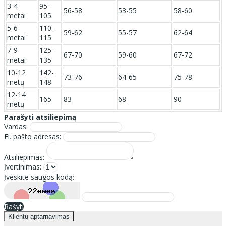
3-4
95-
56-58
53-55
58-60
metai
105
5-6
110-
59-62
55-57
62-64
metai
115
7-9
125-
67-70
59-60
67-72
metai
135
10-12
142-
73-76
64-65
75-78
metų
148
12-14
165
83
68
90
metų
Parašyti atsiliepimą
Vardas:
El. pašto adresas:
Atsiliepimas:
Įvertinimas:
Įveskite saugos kodą:
Rašyti
Klientų aptarnavimas