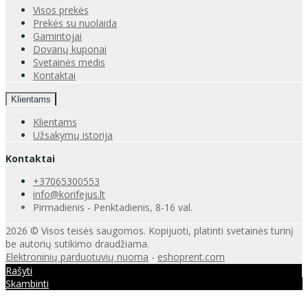
Visos prekės
Prekės su nuolaida
Gamintojai
Dovanų kuponai
Svetainės medis
Kontaktai
Klientams
Klientams
Užsakymų istorija
Kontaktai
+37065300553
info@korifejus.lt
Pirmadienis - Penktadienis, 8-16 val.
2026 © Visos teisės saugomos. Kopijuoti, platinti svetainės turinį
be autorių sutikimo draudžiama.
Elektroninių parduotuvių nuoma
-
eshoprent.com
Rašyti
Skambinti