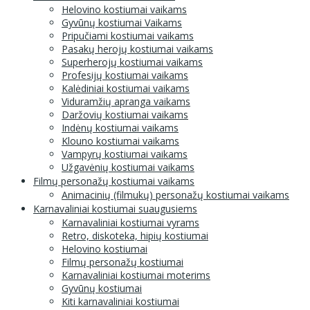
Helovino kostiumai vaikams
Gyvūnų kostiumai Vaikams
Pripučiami kostiumai vaikams
Pasakų herojų kostiumai vaikams
Superherojų kostiumai vaikams
Profesijų kostiumai vaikams
Kalėdiniai kostiumai vaikams
Viduramžių apranga vaikams
Daržovių kostiumai vaikams
Indėnų kostiumai vaikams
Klouno kostiumai vaikams
Vampyrų kostiumai vaikams
Užgavėnių kostiumai vaikams
Filmų personažų kostiumai vaikams
Animacinių (filmukų) personažų kostiumai vaikams
Karnavaliniai kostiumai suaugusiems
Karnavaliniai kostiumai vyrams
Retro, diskoteka, hipių kostiumai
Helovino kostiumai
Filmų personažų kostiumai
Karnavaliniai kostiumai moterims
Gyvūnų kostiumai
Kiti karnavaliniai kostiumai