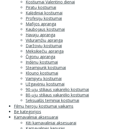
Kostiumai Valentino dienai
Piratų kostiumai
Kalėdiniai kostiumai
Profesijų kostiumai
Mafijos apranga
Kaubojaus kostiumai
Havajų apranga
Viduramžių apranga
Daržovių kostiumai
Meksikiečių apranga
Čigonų apranga
Indėnų kostiumai
Steampunk kostiumai
Klouno kostiumai
Vampyrų kostiumai
Užgavėnių kostiumai
90-ųjų stiliaus vakarėlio kostiumai
80-ųjų stiliaus vakarėlio kostiumai
Seksualūs teminiai kostiumai
Filmų herojų kostiumai vaikams
Be kategorijos
Karnavaliniai aksesuarai
Kiti karnavaliniai aksesuarai
Karnavalinės kepurės