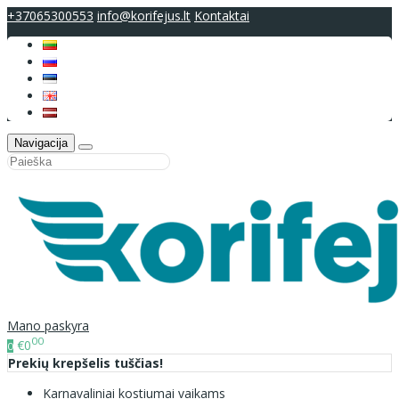
+37065300553
info@korifejus.lt
Kontaktai
Navigacija
Mano paskyra
00
€0
0
Prekių krepšelis tuščias!
Karnavaliniai kostiumai vaikams