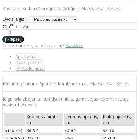
Kostiumą sudaro: Sportinis antkrūtinis, Marškinėliai, Kelnės
Dydis, ūgis :
00
€25
su PVM
Turite klausimų apie šią prekę?
Klauskite
Aprašymas
Dydžių lentelė
(0) Atsiliepimai
Kostiumą sudaro: Sportinis kombinezonas, Marškinėliai, Kelnės
Jeigu kyla abejonių, kurį dydį rinktis, gamintojas rekomenduoja
pasirinkti didesnį.
Krūtinės apimtis,
Liemens apimtis,
Klubų apimtis,
cm
cm
cm
S (46-48)
88-92
80-84
92-96
M (48-50)
96-101
86-90
99-100