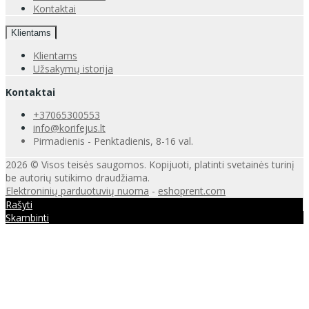
Kontaktai
Klientams
Klientams
Užsakymų istorija
Kontaktai
+37065300553
info@korifejus.lt
Pirmadienis - Penktadienis, 8-16 val.
2026 © Visos teisės saugomos. Kopijuoti, platinti svetainės turinį
be autorių sutikimo draudžiama.
Elektroninių parduotuvių nuoma
-
eshoprent.com
Rašyti
Skambinti