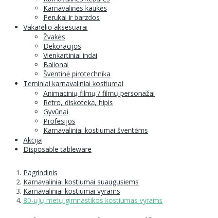
Karnavalinės kaukės
Perukai ir barzdos
Vakarėlio aksesuarai
Žvakės
Dekoracijos
Vienkartiniai indai
Balionai
Šventinė pirotechnika
Teminiai karnavaliniai kostiumai
Animacinių filmų / filmų personažai
Retro, diskoteka, hipis
Gyvūnai
Profesijos
Karnavaliniai kostiumai šventėms
Akcija
Disposable tableware
Pagrindinis
Karnavaliniai kostiumai suaugusiems
Karnavaliniai kostiumai vyrams
80-ųjų metų gimnastikos kostiumas vyrams