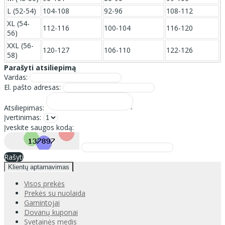
L (52-54)
104-108
92-96
108-112
XL (54-
112-116
100-104
116-120
56)
XXL (56-
120-127
106-110
122-126
58)
Parašyti atsiliepimą
Vardas:
El. pašto adresas:
Atsiliepimas:
Įvertinimas:
Įveskite saugos kodą:
Rašyti
Klientų aptarnavimas
Visos prekės
Prekės su nuolaida
Gamintojai
Dovanų kuponai
Svetainės medis