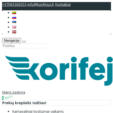
+37065300553
info@korifejus.lt
Kontaktai
Navigacija
Mano paskyra
00
€0
0
Prekių krepšelis tuščias!
Karnavaliniai kostiumai vaikams