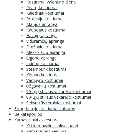
Kostiumai Valentino dienai
Piratų kostiumai
Kalėdiniai kostiumai
Profesijų kostiumai
Mafijos apranga
Kaubojaus kostiumai
Havajų apranga
Viduramžių apranga
Daržovių kostiumai
Meksikiečių apranga
Čigonų apranga
Indėnų kostiumai
Steampunk kostiumai
Klouno kostiumai
Vampyrų kostiumai
Užgavėnių kostiumai
90-ųjų stiliaus vakarėlio kostiumai
80-ųjų stiliaus vakarėlio kostiumai
Seksualūs teminiai kostiumai
Filmų herojų kostiumai vaikams
Be kategorijos
Karnavaliniai aksesuarai
Kiti karnavaliniai aksesuarai
Karnavalinės kepurės