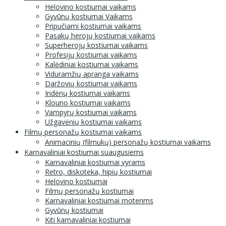
Helovino kostiumai vaikams
Gyvūnų kostiumai Vaikams
Pripučiami kostiumai vaikams
Pasakų herojų kostiumai vaikams
Superherojų kostiumai vaikams
Profesijų kostiumai vaikams
Kalėdiniai kostiumai vaikams
Viduramžių apranga vaikams
Daržovių kostiumai vaikams
Indėnų kostiumai vaikams
Klouno kostiumai vaikams
Vampyrų kostiumai vaikams
Užgavėnių kostiumai vaikams
Filmų personažų kostiumai vaikams
Animacinių (filmukų) personažų kostiumai vaikams
Karnavaliniai kostiumai suaugusiems
Karnavaliniai kostiumai vyrams
Retro, diskoteka, hipių kostiumai
Helovino kostiumai
Filmų personažų kostiumai
Karnavaliniai kostiumai moterims
Gyvūnų kostiumai
Kiti karnavaliniai kostiumai