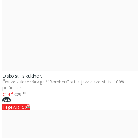
Disko stiilis kuldne \
Õhuke kuldse värviga \"Bomber\" stiilis jakk disko stiilis. 100%
polüester ..
50
00
€14
€29
Veel
%
Tegevus
-50