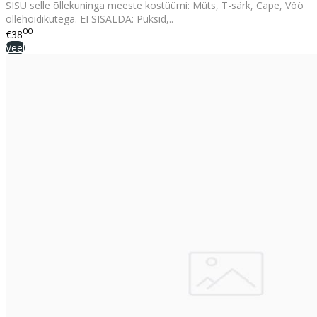
SISU selle õllekuninga meeste kostüümi: Müts, T-särk, Cape, Vöö
õllehoidikutega. EI SISALDA: Püksid,..
00
€38
Veel