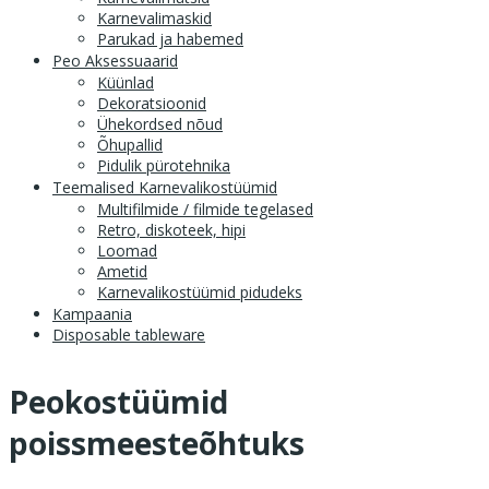
Karnevalimaskid
Parukad ja habemed
Peo Aksessuaarid
Küünlad
Dekoratsioonid
Ühekordsed nõud
Õhupallid
Pidulik pürotehnika
Teemalised Karnevalikostüümid
Multifilmide / filmide tegelased
Retro, diskoteek, hipi
Loomad
Ametid
Karnevalikostüümid pidudeks
Kampaania
Disposable tableware
Peokostüümid
poissmeesteõhtuks