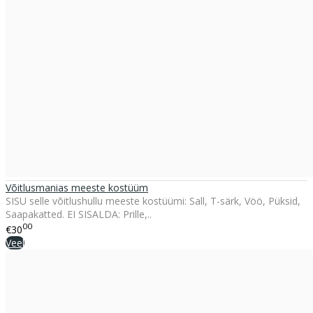
Võitlusmanias meeste kostüüm
SISU selle võitlushullu meeste kostüümi: Sall, T-särk, Vöö, Püksid,
Saapakatted. EI SISALDA: Prille,..
00
€30
Veel