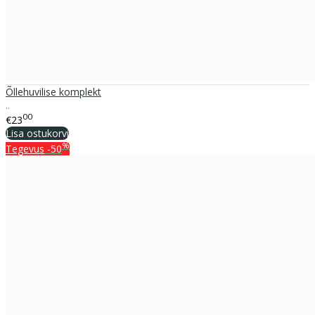
Õllehuvilise komplekt
..
00
€23
Lisa ostukorvi
%
Tegevus
-50