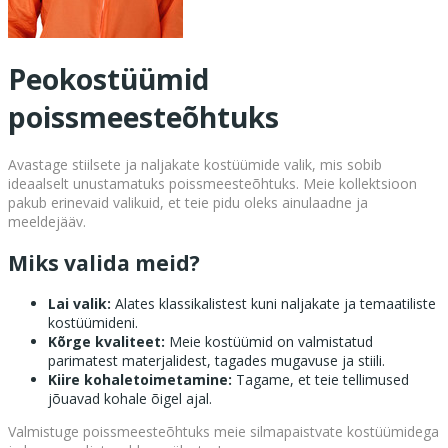
Peokostüümid
poissmeesteõhtuks
Avastage stiilsete ja naljakate kostüümide valik, mis sobib
ideaalselt unustamatuks poissmeesteõhtuks. Meie kollektsioon
pakub erinevaid valikuid, et teie pidu oleks ainulaadne ja
meeldejääv.
Miks valida meid?
Lai valik:
Alates klassikalistest kuni naljakate ja temaatiliste
kostüümideni.
Kõrge kvaliteet:
Meie kostüümid on valmistatud
parimatest materjalidest, tagades mugavuse ja stiili.
Kiire kohaletoimetamine:
Tagame, et teie tellimused
jõuavad kohale õigel ajal.
Valmistuge poissmeesteõhtuks meie silmapaistvate kostüümidega