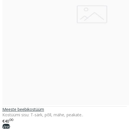
Meeste beebikostüüm
Kostüümi sisu: T-särk, põll, mähe, peakate..
00
€40
Veel