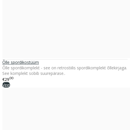
Õlle spordikostüüm
Õlle spordikomplekt - see on retrostiilis spordikomplekt õllekirjaga.
See komplekt sobib suurepärase..
00
€29
Veel