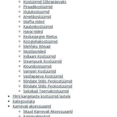
Kostüümid Sõbrapäevaks
Piraadikostüümid
Jõulukostüümid
Ametikostüümid
Maffia riided
Kauboikostüümid
Havai riided
Keskajaegne Riietus
Köögiviljakostüümid
Mehhiko Rõivad
Mustlasriided
Indiaani Kostüümid
Steampunk Kostüümid
Klounikostüümid
Vampiiri Kostüümid
Vastlapäeva Kostüümid
90ndate Stiilis Peokostüümid
80ndate Stiilis Peokostüümid
Seksikad Teemakostüümid
Filmi kangelaste kostüümid lastele
Kategooriata
Karnevali aksessuaarid
Muud Karnevali Aksessuaarid
Karnevalimütsid