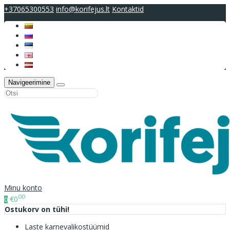
+37065300553
info@korifejus.lt
Kontaktid
Navigeerimine
Minu konto
00
€0
0
Ostukorv on tühi!
Laste karnevalikostüümid