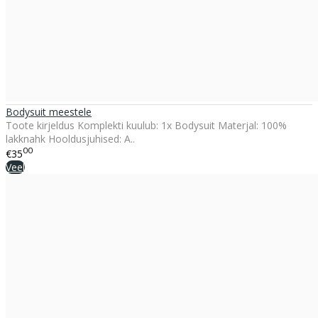
Bodysuit meestele
Toote kirjeldus Komplekti kuulub: 1x Bodysuit Materjal: 100%
lakknahk Hooldusjuhised: A..
00
€35
Veel