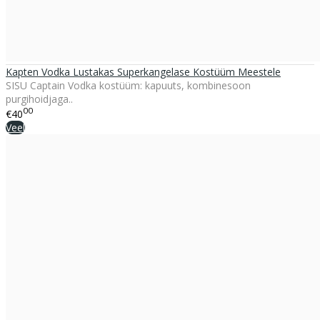
Kapten Vodka Lustakas Superkangelase Kostüüm Meestele
SISU Captain Vodka kostüüm: kapuuts, kombinesoon
purgihoidjaga..
00
€40
Veel