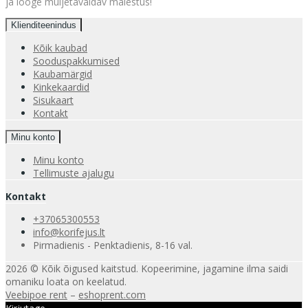
ja looge muljetavaldav mälestus!
Klienditeenindus
Kõik kaubad
Sooduspakkumised
Kaubamärgid
Kinkekaardid
Sisukaart
Kontakt
Minu konto
Minu konto
Tellimuste ajalugu
Kontakt
+37065300553
info@korifejus.lt
Pirmadienis - Penktadienis, 8-16 val.
2026 © Kõik õigused kaitstud. Kopeerimine, jagamine ilma saidi
omaniku loata on keelatud.
Veebipoe rent
–
eshoprent.com