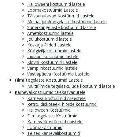
Halloweeni kostüümid lastele
Loomakostüümid Lastele
Täispuhutavad Kostüümid Lastele
Muinasjutukangelaste kostüümid lastele
Superkangelaste kostüümid lastele
Ametikostüümid lastele
Jõulukostüümid lastele
Keskaja Riided Lastele
Köögiviljakostüümid lastele
Indiaani kostüümid lastele
Klovni Kostüümid Lastele
Vampiirikostüümid lastele
Vastlapäeva Kostüümid Lastele
Filmi Tegelaste Kostüümid Lastele
Multifilmide tegelaskujude kostüümid lastele
Karnevalikostüümid täiskasvanutele
Karnevalikostüümid meestele
Retro, diskoteek, hipiide kostüümid
Halloween Kostüümid
Filmitegelaste Kostüümid
Karnevalikostüümid naistele
Loomakostüümid
Teised karnevalikostüümid