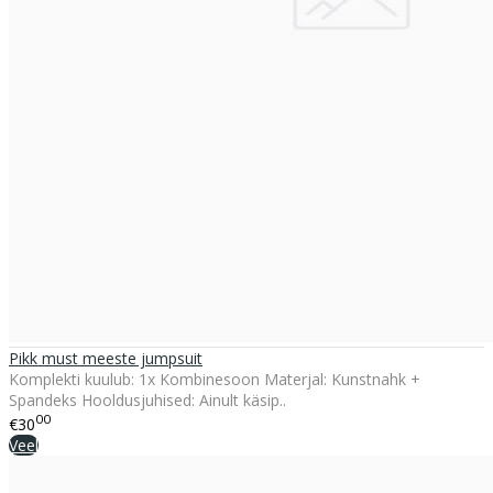
Pikk must meeste jumpsuit
Komplekti kuulub: 1x Kombinesoon Materjal: Kunstnahk +
Spandeks Hooldusjuhised: Ainult käsip..
00
€30
Veel