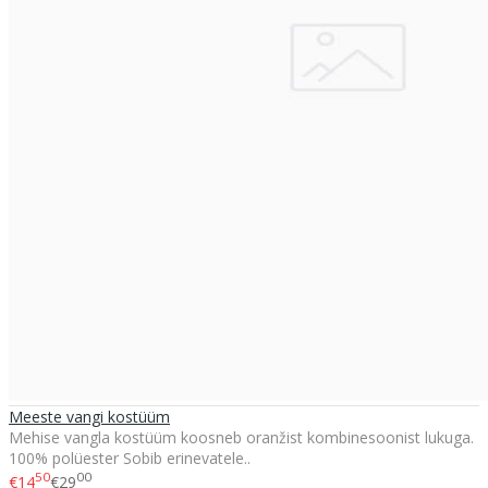
Meeste vangi kostüüm
Mehise vangla kostüüm koosneb oranžist kombinesoonist lukuga.
100% polüester Sobib erinevatele..
50
00
€14
€29