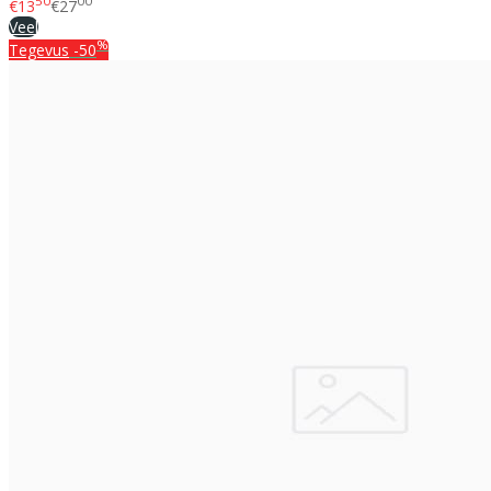
50
00
€13
€27
Veel
%
Tegevus
-50