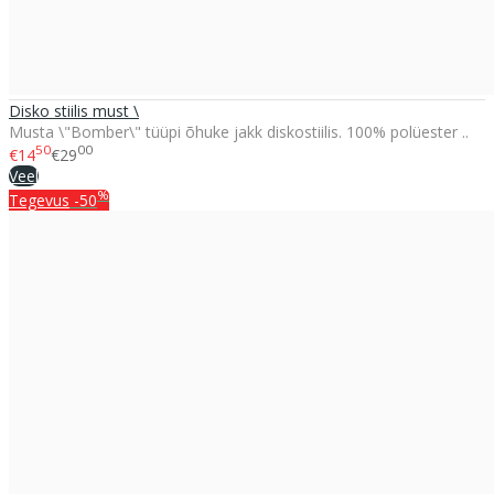
Disko stiilis must \
Musta \"Bomber\" tüüpi õhuke jakk diskostiilis. 100% polüester ..
50
00
€14
€29
Veel
%
Tegevus
-50