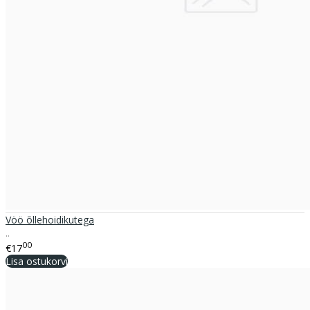
Vöö õllehoidikutega
..
00
€17
Lisa ostukorvi