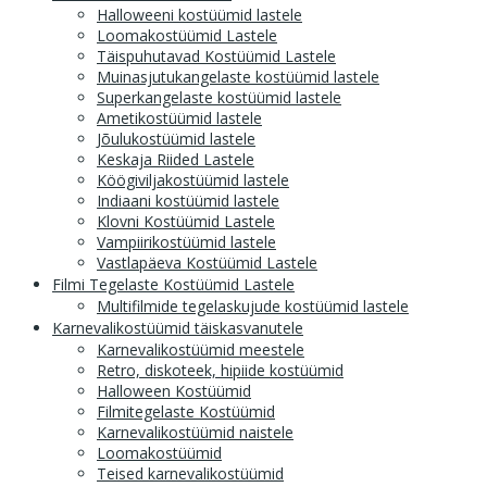
Halloweeni kostüümid lastele
Loomakostüümid Lastele
Täispuhutavad Kostüümid Lastele
Muinasjutukangelaste kostüümid lastele
Superkangelaste kostüümid lastele
Ametikostüümid lastele
Jõulukostüümid lastele
Keskaja Riided Lastele
Köögiviljakostüümid lastele
Indiaani kostüümid lastele
Klovni Kostüümid Lastele
Vampiirikostüümid lastele
Vastlapäeva Kostüümid Lastele
Filmi Tegelaste Kostüümid Lastele
Multifilmide tegelaskujude kostüümid lastele
Karnevalikostüümid täiskasvanutele
Karnevalikostüümid meestele
Retro, diskoteek, hipiide kostüümid
Halloween Kostüümid
Filmitegelaste Kostüümid
Karnevalikostüümid naistele
Loomakostüümid
Teised karnevalikostüümid