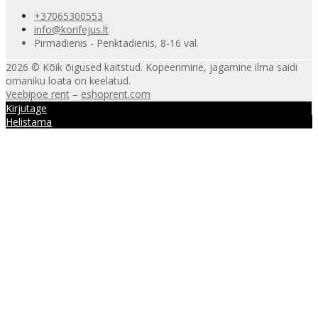
+37065300553
info@korifejus.lt
Pirmadienis - Penktadienis, 8-16 val.
2026 © Kõik õigused kaitstud. Kopeerimine, jagamine ilma saidi
omaniku loata on keelatud.
Veebipoe rent
–
eshoprent.com
Kirjutage
Helistama