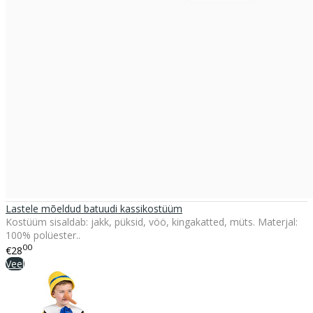
Lastele mõeldud batuudi kassikostüüm
Kostüüm sisaldab: jakk, püksid, vöö, kingakatted, müts. Materjal:
100% polüester..
00
€28
Veel