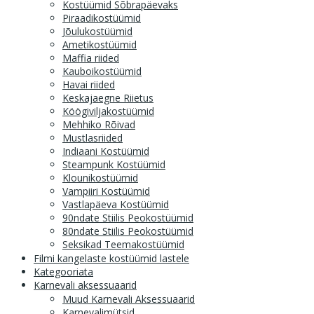
Kostüümid Sõbrapäevaks
Piraadikostüümid
Jõulukostüümid
Ametikostüümid
Maffia riided
Kauboikostüümid
Havai riided
Keskajaegne Riietus
Köögiviljakostüümid
Mehhiko Rõivad
Mustlasriided
Indiaani Kostüümid
Steampunk Kostüümid
Klounikostüümid
Vampiiri Kostüümid
Vastlapäeva Kostüümid
90ndate Stiilis Peokostüümid
80ndate Stiilis Peokostüümid
Seksikad Teemakostüümid
Filmi kangelaste kostüümid lastele
Kategooriata
Karnevali aksessuaarid
Muud Karnevali Aksessuaarid
Karnevalimütsid