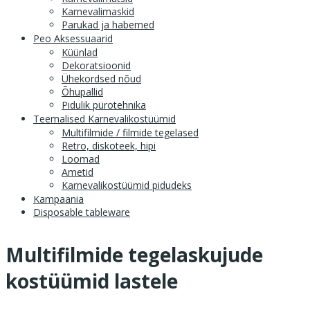
Karnevalimaskid
Parukad ja habemed
Peo Aksessuaarid
Küünlad
Dekoratsioonid
Ühekordsed nõud
Õhupallid
Pidulik pürotehnika
Teemalised Karnevalikostüümid
Multifilmide / filmide tegelased
Retro, diskoteek, hipi
Loomad
Ametid
Karnevalikostüümid pidudeks
Kampaania
Disposable tableware
Multifilmide tegelaskujude
kostüümid lastele