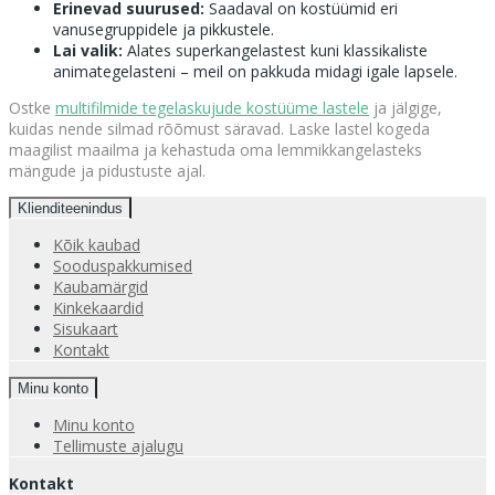
Erinevad suurused:
Saadaval on kostüümid eri
vanusegruppidele ja pikkustele.
Lai valik:
Alates superkangelastest kuni klassikaliste
animategelasteni – meil on pakkuda midagi igale lapsele.
Ostke
multifilmide tegelaskujude kostüüme lastele
ja jälgige,
kuidas nende silmad rõõmust säravad. Laske lastel kogeda
maagilist maailma ja kehastuda oma lemmikkangelasteks
mängude ja pidustuste ajal.
Klienditeenindus
Kõik kaubad
Sooduspakkumised
Kaubamärgid
Kinkekaardid
Sisukaart
Kontakt
Minu konto
Minu konto
Tellimuste ajalugu
Kontakt