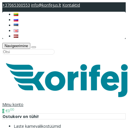
+37065300553
info@korifejus.lt
Kontaktid
Navigeerimine
Minu konto
00
€0
0
Ostukorv on tühi!
Laste karnevalikostüümid