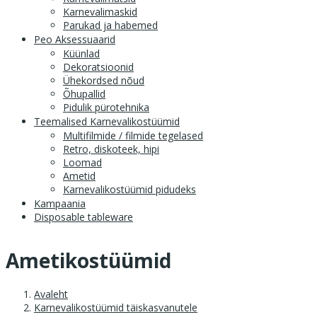
Karnevalimaskid
Parukad ja habemed
Peo Aksessuaarid
Küünlad
Dekoratsioonid
Ühekordsed nõud
Õhupallid
Pidulik pürotehnika
Teemalised Karnevalikostüümid
Multifilmide / filmide tegelased
Retro, diskoteek, hipi
Loomad
Ametid
Karnevalikostüümid pidudeks
Kampaania
Disposable tableware
Ametikostüümid
Avaleht
Karnevalikostüümid täiskasvanutele