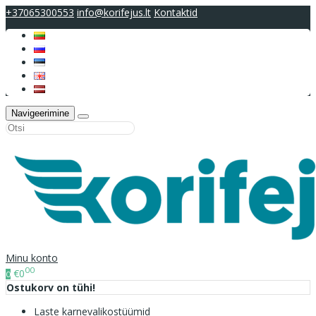
+37065300553
info@korifejus.lt
Kontaktid
Navigeerimine
Minu konto
00
€0
0
Ostukorv on tühi!
Laste karnevalikostüümid