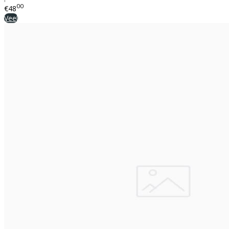
00
€48
Veel