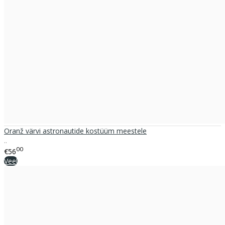
Oranž värvi astronautide kostüüm meestele
..
00
€56
Veel