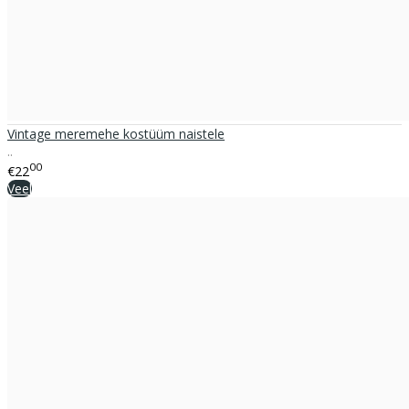
Vintage meremehe kostüüm naistele
..
00
€22
Veel