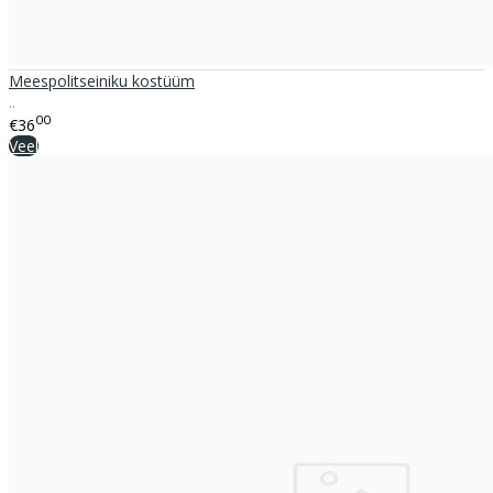
Meespolitseiniku kostüüm
..
00
€36
Veel