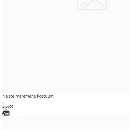
Naiste meremehe kostüüm
..
00
€27
Veel