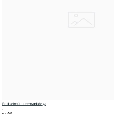
Politseimüts teemantidega
..
00
€22