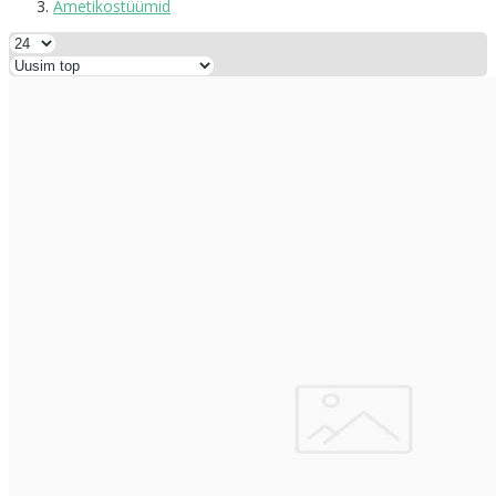
Ametikostüümid