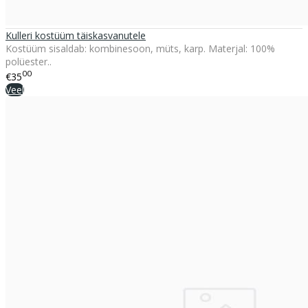
Kulleri kostüüm täiskasvanutele
Kostüüm sisaldab: kombinesoon, müts, karp. Materjal: 100%
polüester..
00
€35
Veel