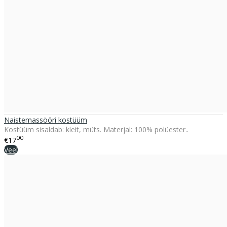
Naistemassööri kostüüm
Kostüüm sisaldab: kleit, müts. Materjal: 100% polüester..
00
€17
Veel