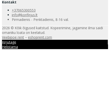
Kontakt
+37065300553
info@korifejus.lt
Pirmadienis - Penktadienis, 8-16 val.
2026 © Kõik õigused kaitstud. Kopeerimine, jagamine ilma saidi
omaniku loata on keelatud.
Veebipoe rent
–
eshoprent.com
Kirjutage
Helistama