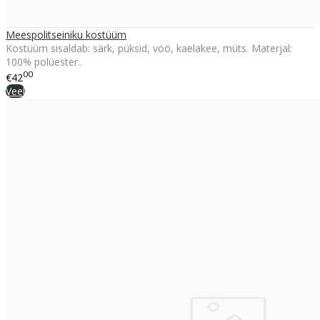
Meespolitseiniku kostüüm
Kostüüm sisaldab: särk, püksid, vöö, kaelakee, müts. Materjal:
100% polüester..
00
€42
Veel