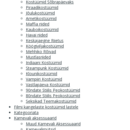
Kostüümid Sõbrapäevaks
Piraadikostüümid
Jõulukostüümid
Ametikostüümid
Maffia riided
Kauboikostüümid
Havai riided
Keskajaegne Riietus
Köögiviljakostüümid
Mehhiko Rõivad
Mustlasriided
Indiaani Kostüümid
Steampunk Kostüümid
Klounikostüümid
Vampiiri Kostüümid
Vastlapäeva Kostüümid
90ndate Stiilis Peokostüümid
80ndate Stiilis Peokostüümid
Seksikad Teemakostüümid
Filmi kangelaste kostüümid lastele
Kategooriata
Karnevali aksessuaarid
Muud Karnevali Aksessuaarid
Karnevalimütsid