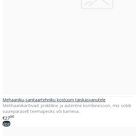
Mehaaniku-sanitaartehniku kostüüm täiskasvanutele
Mehhaanikarõivad: praktiline ja autentne kombinesoon, mis sobib
suurepäraselt teemapeoks või karneva..
00
€27
Veel