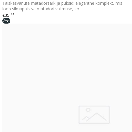
Täiskasvanute matadorsärk ja püksid: elegantne komplekt, mis
loob silmapaistva matadori välimuse, so..
00
€35
Veel