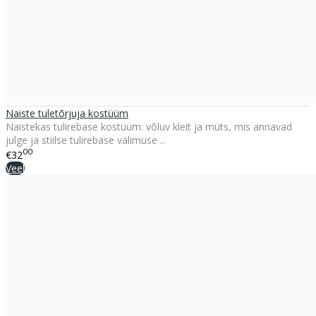
Naiste tuletõrjuja kostüüm
Naistekas tulirebase kostüüm: võluv kleit ja müts, mis annavad
julge ja stiilse tulirebase välimuse ..
00
€32
Veel