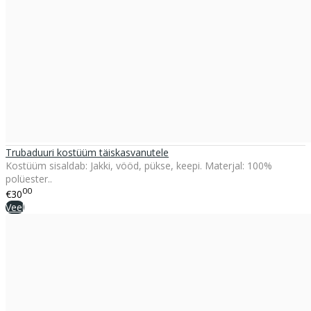
Trubaduuri kostüüm täiskasvanutele
Kostüüm sisaldab: Jakki, vööd, pükse, keepi. Materjal: 100%
polüester..
00
€30
Veel