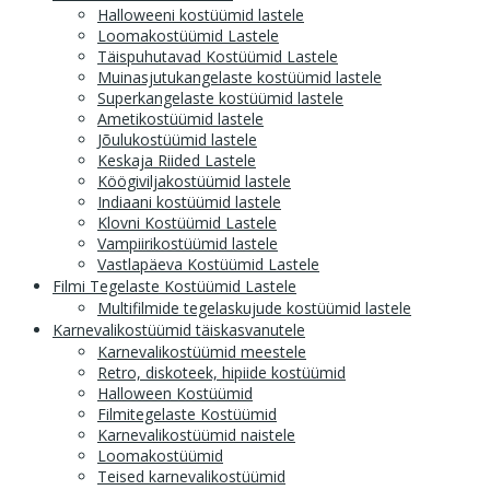
Halloweeni kostüümid lastele
Loomakostüümid Lastele
Täispuhutavad Kostüümid Lastele
Muinasjutukangelaste kostüümid lastele
Superkangelaste kostüümid lastele
Ametikostüümid lastele
Jõulukostüümid lastele
Keskaja Riided Lastele
Köögiviljakostüümid lastele
Indiaani kostüümid lastele
Klovni Kostüümid Lastele
Vampiirikostüümid lastele
Vastlapäeva Kostüümid Lastele
Filmi Tegelaste Kostüümid Lastele
Multifilmide tegelaskujude kostüümid lastele
Karnevalikostüümid täiskasvanutele
Karnevalikostüümid meestele
Retro, diskoteek, hipiide kostüümid
Halloween Kostüümid
Filmitegelaste Kostüümid
Karnevalikostüümid naistele
Loomakostüümid
Teised karnevalikostüümid