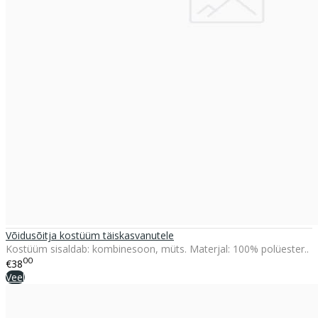
Võidusõitja kostüüm täiskasvanutele
Kostüüm sisaldab: kombinesoon, müts. Materjal: 100% polüester..
00
€38
Veel