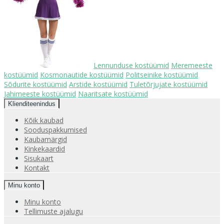
Lennunduse kostüümid
Meremeeste
kostüümid
Kosmonautide kostüümid
Politseinike kostüümid
Sõdurite kostüümid
Arstide kostüümid
Tuletõrjujate kostüümid
Jahimeeste kostüümid
Naaritsate kostüümid
Klienditeenindus
Kõik kaubad
Sooduspakkumised
Kaubamärgid
Kinkekaardid
Sisukaart
Kontakt
Minu konto
Minu konto
Tellimuste ajalugu