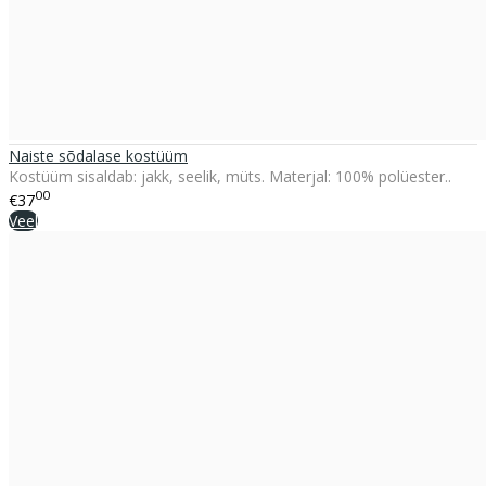
Naiste sõdalase kostüüm
Kostüüm sisaldab: jakk, seelik, müts. Materjal: 100% polüester..
00
€37
Veel