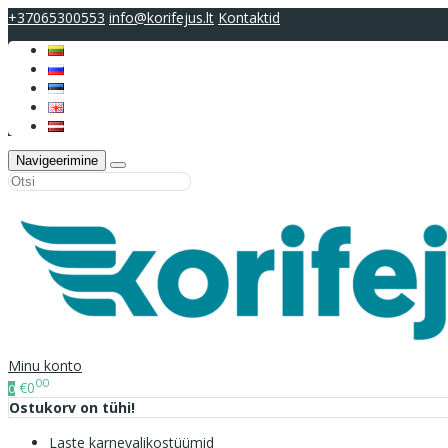
+37065300553
info@korifejus.lt
Kontaktid
Navigeerimine
Minu konto
00
€0
0
Ostukorv on tühi!
Laste karnevalikostüümid