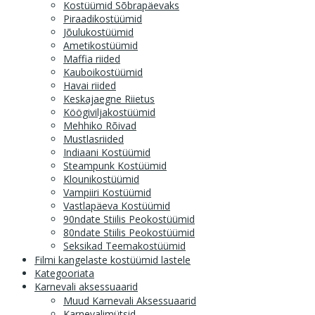
Kostüümid Sõbrapäevaks
Piraadikostüümid
Jõulukostüümid
Ametikostüümid
Maffia riided
Kauboikostüümid
Havai riided
Keskajaegne Riietus
Köögiviljakostüümid
Mehhiko Rõivad
Mustlasriided
Indiaani Kostüümid
Steampunk Kostüümid
Klounikostüümid
Vampiiri Kostüümid
Vastlapäeva Kostüümid
90ndate Stiilis Peokostüümid
80ndate Stiilis Peokostüümid
Seksikad Teemakostüümid
Filmi kangelaste kostüümid lastele
Kategooriata
Karnevali aksessuaarid
Muud Karnevali Aksessuaarid
Karnevalimütsid