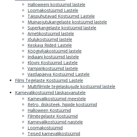
Halloweeni kostüümid lastele
Loomakostüümid Lastele
Täispuhutavad Kostüümid Lastele
Muinasjutukangelaste kostüümid lastele
Superkangelaste kostüümid lastele
Ametikostüümid lastele
Jõulukostüümid lastele
Keskaja Riided Lastele
Köögiviljakostüümid lastele
Indiaani kostüümid lastele
Klovni Kostüümid Lastele
Vampiirikostüümid lastele
Vastlapäeva Kostüümid Lastele
Filmi Tegelaste Kostüümid Lastele
Multifilmide tegelaskujude kostüümid lastele
Karnevalikostüümid täiskasvanutele
Karnevalikostüümid meestele
Retro, diskoteek, hipiide kostüümid
Halloween Kostüümid
Filmitegelaste Kostüümid
Karnevalikostüümid naistele
Loomakostüümid
Teised karnevalikostüümid