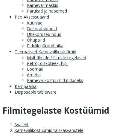
Karnevalimaskid
Parukad ja habemed
Peo Aksessuaarid
Küünlad
Dekoratsioonid
Ühekordsed nõud
Õhupallid
Pidulik pürotehnika
Teemalised Karnevalikostüümid
Multifilmide / filmide tegelased
Retro, diskoteek, hipi
Loomad
Ametid
Karnevalikostüümid pidudeks
Kampaania
Disposable tableware
Filmitegelaste Kostüümid
Avaleht
Karnevalikostüümid täiskasvanutele