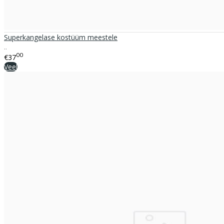
Superkangelase kostüüm meestele
..
00
€37
Veel