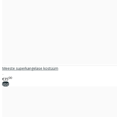
Meeste superkangelase kostüüm
..
00
€35
Veel