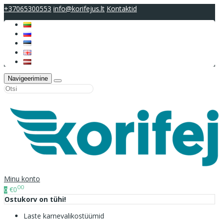
+37065300553
info@korifejus.lt
Kontaktid
Navigeerimine
Minu konto
00
€0
0
Ostukorv on tühi!
Laste karnevalikostüümid