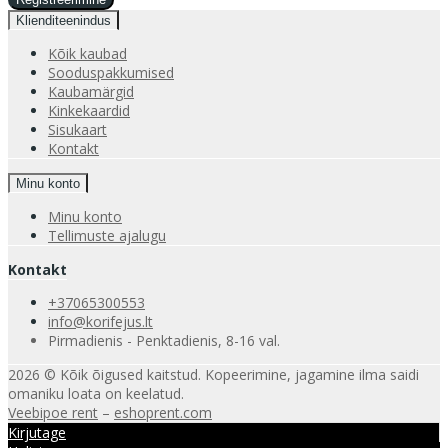
Klienditeenindus
Kõik kaubad
Sooduspakkumised
Kaubamärgid
Kinkekaardid
Sisukaart
Kontakt
Minu konto
Minu konto
Tellimuste ajalugu
Kontakt
+37065300553
info@korifejus.lt
Pirmadienis - Penktadienis, 8-16 val.
2026 © Kõik õigused kaitstud. Kopeerimine, jagamine ilma saidi
omaniku loata on keelatud.
Veebipoe rent
–
eshoprent.com
Kirjutage