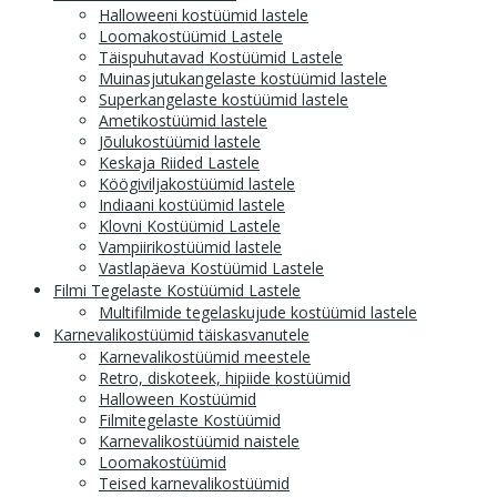
Halloweeni kostüümid lastele
Loomakostüümid Lastele
Täispuhutavad Kostüümid Lastele
Muinasjutukangelaste kostüümid lastele
Superkangelaste kostüümid lastele
Ametikostüümid lastele
Jõulukostüümid lastele
Keskaja Riided Lastele
Köögiviljakostüümid lastele
Indiaani kostüümid lastele
Klovni Kostüümid Lastele
Vampiirikostüümid lastele
Vastlapäeva Kostüümid Lastele
Filmi Tegelaste Kostüümid Lastele
Multifilmide tegelaskujude kostüümid lastele
Karnevalikostüümid täiskasvanutele
Karnevalikostüümid meestele
Retro, diskoteek, hipiide kostüümid
Halloween Kostüümid
Filmitegelaste Kostüümid
Karnevalikostüümid naistele
Loomakostüümid
Teised karnevalikostüümid