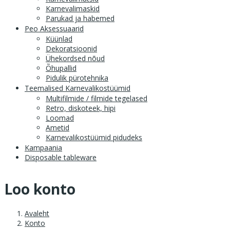
Karnevalimaskid
Parukad ja habemed
Peo Aksessuaarid
Küünlad
Dekoratsioonid
Ühekordsed nõud
Õhupallid
Pidulik pürotehnika
Teemalised Karnevalikostüümid
Multifilmide / filmide tegelased
Retro, diskoteek, hipi
Loomad
Ametid
Karnevalikostüümid pidudeks
Kampaania
Disposable tableware
Loo konto
Avaleht
Konto