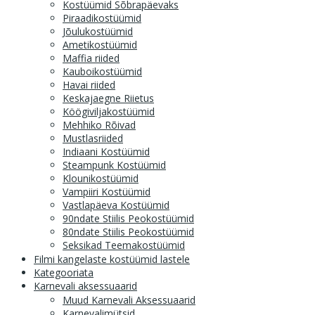
Kostüümid Sõbrapäevaks
Piraadikostüümid
Jõulukostüümid
Ametikostüümid
Maffia riided
Kauboikostüümid
Havai riided
Keskajaegne Riietus
Köögiviljakostüümid
Mehhiko Rõivad
Mustlasriided
Indiaani Kostüümid
Steampunk Kostüümid
Klounikostüümid
Vampiiri Kostüümid
Vastlapäeva Kostüümid
90ndate Stiilis Peokostüümid
80ndate Stiilis Peokostüümid
Seksikad Teemakostüümid
Filmi kangelaste kostüümid lastele
Kategooriata
Karnevali aksessuaarid
Muud Karnevali Aksessuaarid
Karnevalimütsid