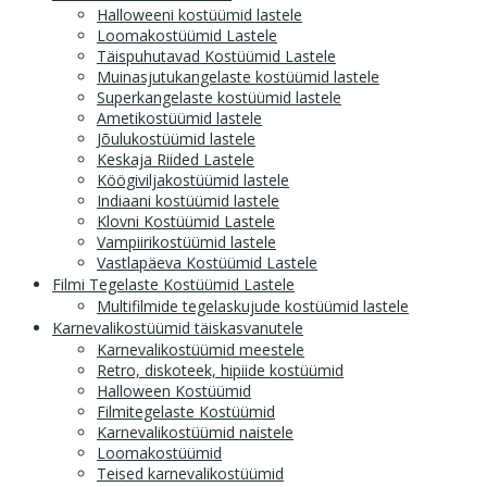
Halloweeni kostüümid lastele
Loomakostüümid Lastele
Täispuhutavad Kostüümid Lastele
Muinasjutukangelaste kostüümid lastele
Superkangelaste kostüümid lastele
Ametikostüümid lastele
Jõulukostüümid lastele
Keskaja Riided Lastele
Köögiviljakostüümid lastele
Indiaani kostüümid lastele
Klovni Kostüümid Lastele
Vampiirikostüümid lastele
Vastlapäeva Kostüümid Lastele
Filmi Tegelaste Kostüümid Lastele
Multifilmide tegelaskujude kostüümid lastele
Karnevalikostüümid täiskasvanutele
Karnevalikostüümid meestele
Retro, diskoteek, hipiide kostüümid
Halloween Kostüümid
Filmitegelaste Kostüümid
Karnevalikostüümid naistele
Loomakostüümid
Teised karnevalikostüümid