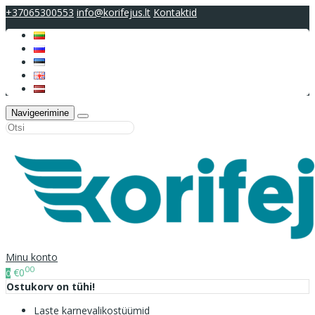
+37065300553
info@korifejus.lt
Kontaktid
Navigeerimine
Minu konto
00
€0
0
Ostukorv on tühi!
Laste karnevalikostüümid