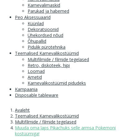
Karnevalimaskid
Parukad ja habemed
Peo Aksessuaarid
Küünlad
Dekoratsioonid
Ühekordsed nõud
Õhupallid
Pidulik pürotehnika
Teemalised Karnevalikostüümid
Multifilmide / filmide tegelased
Retro, diskoteek, hipi
Loomad
Ametid
Karnevalikostüümid pidudeks
Kampaania
Disposable tableware
Avaleht
Teemalised Karnevalikostüümid
Multifilmide / filmide tegelased
Muuda oma laps Pikachuks selle armsa Pokemoni
kostüümiga!