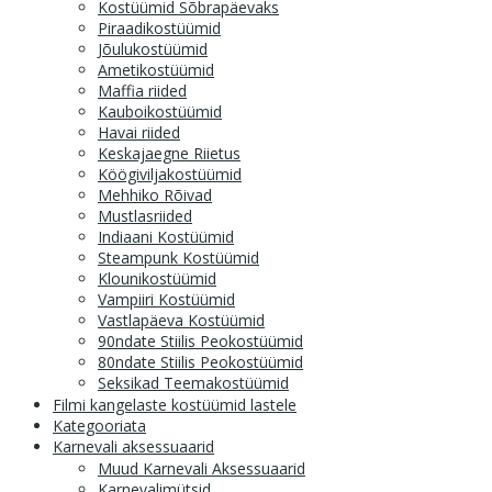
Kostüümid Sõbrapäevaks
Piraadikostüümid
Jõulukostüümid
Ametikostüümid
Maffia riided
Kauboikostüümid
Havai riided
Keskajaegne Riietus
Köögiviljakostüümid
Mehhiko Rõivad
Mustlasriided
Indiaani Kostüümid
Steampunk Kostüümid
Klounikostüümid
Vampiiri Kostüümid
Vastlapäeva Kostüümid
90ndate Stiilis Peokostüümid
80ndate Stiilis Peokostüümid
Seksikad Teemakostüümid
Filmi kangelaste kostüümid lastele
Kategooriata
Karnevali aksessuaarid
Muud Karnevali Aksessuaarid
Karnevalimütsid