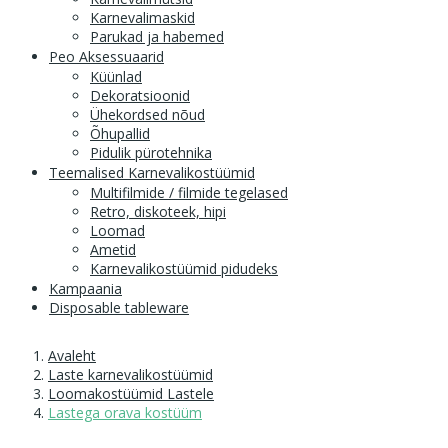
Karnevalimaskid
Parukad ja habemed
Peo Aksessuaarid
Küünlad
Dekoratsioonid
Ühekordsed nõud
Õhupallid
Pidulik pürotehnika
Teemalised Karnevalikostüümid
Multifilmide / filmide tegelased
Retro, diskoteek, hipi
Loomad
Ametid
Karnevalikostüümid pidudeks
Kampaania
Disposable tableware
Avaleht
Laste karnevalikostüümid
Loomakostüümid Lastele
Lastega orava kostüüm