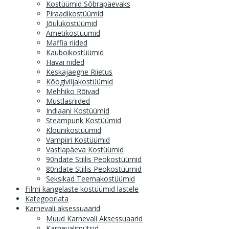
Kostüümid Sõbrapäevaks
Piraadikostüümid
Jõulukostüümid
Ametikostüümid
Maffia riided
Kauboikostüümid
Havai riided
Keskajaegne Riietus
Köögiviljakostüümid
Mehhiko Rõivad
Mustlasriided
Indiaani Kostüümid
Steampunk Kostüümid
Klounikostüümid
Vampiiri Kostüümid
Vastlapäeva Kostüümid
90ndate Stiilis Peokostüümid
80ndate Stiilis Peokostüümid
Seksikad Teemakostüümid
Filmi kangelaste kostüümid lastele
Kategooriata
Karnevali aksessuaarid
Muud Karnevali Aksessuaarid
Karnevalimütsid