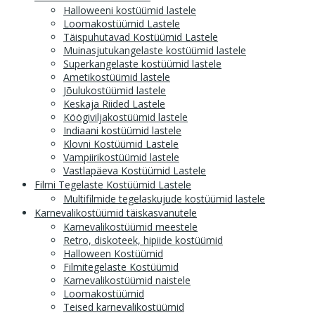
Halloweeni kostüümid lastele
Loomakostüümid Lastele
Täispuhutavad Kostüümid Lastele
Muinasjutukangelaste kostüümid lastele
Superkangelaste kostüümid lastele
Ametikostüümid lastele
Jõulukostüümid lastele
Keskaja Riided Lastele
Köögiviljakostüümid lastele
Indiaani kostüümid lastele
Klovni Kostüümid Lastele
Vampiirikostüümid lastele
Vastlapäeva Kostüümid Lastele
Filmi Tegelaste Kostüümid Lastele
Multifilmide tegelaskujude kostüümid lastele
Karnevalikostüümid täiskasvanutele
Karnevalikostüümid meestele
Retro, diskoteek, hipiide kostüümid
Halloween Kostüümid
Filmitegelaste Kostüümid
Karnevalikostüümid naistele
Loomakostüümid
Teised karnevalikostüümid