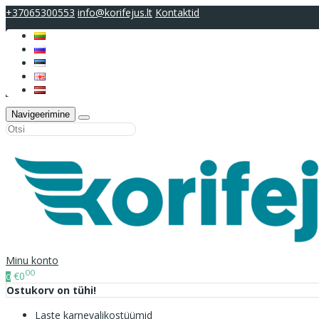
+37065300553
info@korifejus.lt
Kontaktid
Navigeerimine
Minu konto
00
€0
0
Ostukorv on tühi!
Laste karnevalikostüümid