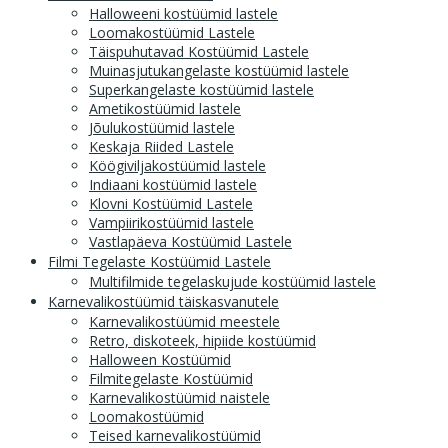
Halloweeni kostüümid lastele
Loomakostüümid Lastele
Täispuhutavad Kostüümid Lastele
Muinasjutukangelaste kostüümid lastele
Superkangelaste kostüümid lastele
Ametikostüümid lastele
Jõulukostüümid lastele
Keskaja Riided Lastele
Köögiviljakostüümid lastele
Indiaani kostüümid lastele
Klovni Kostüümid Lastele
Vampiirikostüümid lastele
Vastlapäeva Kostüümid Lastele
Filmi Tegelaste Kostüümid Lastele
Multifilmide tegelaskujude kostüümid lastele
Karnevalikostüümid täiskasvanutele
Karnevalikostüümid meestele
Retro, diskoteek, hipiide kostüümid
Halloween Kostüümid
Filmitegelaste Kostüümid
Karnevalikostüümid naistele
Loomakostüümid
Teised karnevalikostüümid