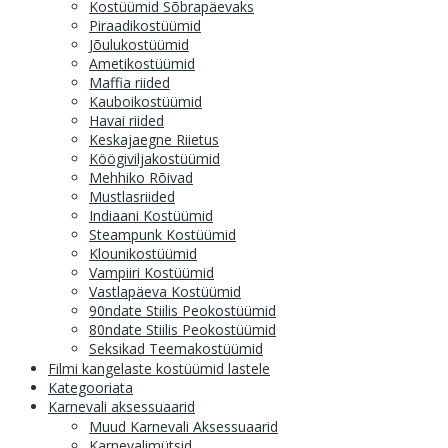
Kostüümid Sõbrapäevaks
Piraadikostüümid
Jõulukostüümid
Ametikostüümid
Maffia riided
Kauboikostüümid
Havai riided
Keskajaegne Riietus
Köögiviljakostüümid
Mehhiko Rõivad
Mustlasriided
Indiaani Kostüümid
Steampunk Kostüümid
Klounikostüümid
Vampiiri Kostüümid
Vastlapäeva Kostüümid
90ndate Stiilis Peokostüümid
80ndate Stiilis Peokostüümid
Seksikad Teemakostüümid
Filmi kangelaste kostüümid lastele
Kategooriata
Karnevali aksessuaarid
Muud Karnevali Aksessuaarid
Karnevalimütsid