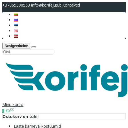
+37065300553
info@korifejus.lt
Kontaktid
Navigeerimine
Minu konto
00
€0
0
Ostukorv on tühi!
Laste karnevalikostüümid