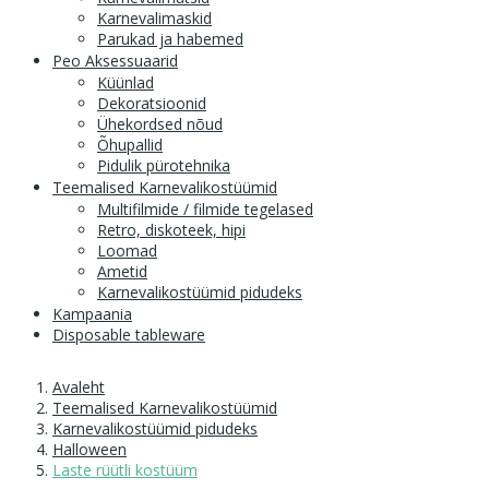
Karnevalimaskid
Parukad ja habemed
Peo Aksessuaarid
Küünlad
Dekoratsioonid
Ühekordsed nõud
Õhupallid
Pidulik pürotehnika
Teemalised Karnevalikostüümid
Multifilmide / filmide tegelased
Retro, diskoteek, hipi
Loomad
Ametid
Karnevalikostüümid pidudeks
Kampaania
Disposable tableware
Avaleht
Teemalised Karnevalikostüümid
Karnevalikostüümid pidudeks
Halloween
Laste rüütli kostüüm