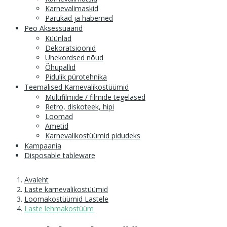
Karnevalimaskid
Parukad ja habemed
Peo Aksessuaarid
Küünlad
Dekoratsioonid
Ühekordsed nõud
Õhupallid
Pidulik pürotehnika
Teemalised Karnevalikostüümid
Multifilmide / filmide tegelased
Retro, diskoteek, hipi
Loomad
Ametid
Karnevalikostüümid pidudeks
Kampaania
Disposable tableware
Avaleht
Laste karnevalikostüümid
Loomakostüümid Lastele
Laste lehmakostüüm