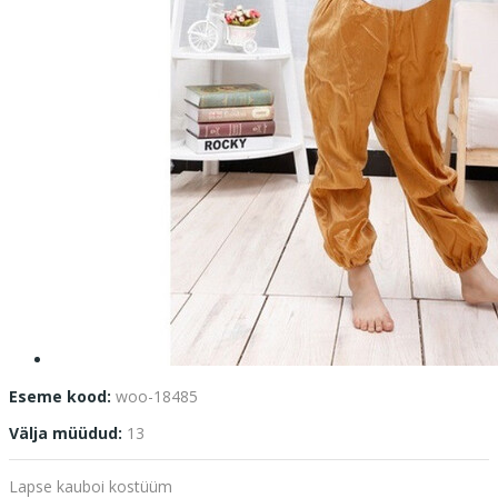
Eseme kood:
woo-18485
Välja müüdud:
13
Lapse kauboi kostüüm