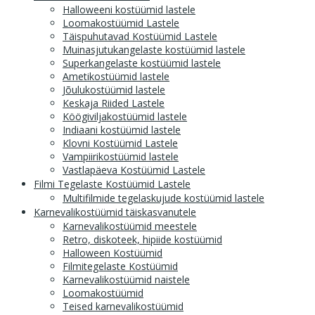
Halloweeni kostüümid lastele
Loomakostüümid Lastele
Täispuhutavad Kostüümid Lastele
Muinasjutukangelaste kostüümid lastele
Superkangelaste kostüümid lastele
Ametikostüümid lastele
Jõulukostüümid lastele
Keskaja Riided Lastele
Köögiviljakostüümid lastele
Indiaani kostüümid lastele
Klovni Kostüümid Lastele
Vampiirikostüümid lastele
Vastlapäeva Kostüümid Lastele
Filmi Tegelaste Kostüümid Lastele
Multifilmide tegelaskujude kostüümid lastele
Karnevalikostüümid täiskasvanutele
Karnevalikostüümid meestele
Retro, diskoteek, hipiide kostüümid
Halloween Kostüümid
Filmitegelaste Kostüümid
Karnevalikostüümid naistele
Loomakostüümid
Teised karnevalikostüümid