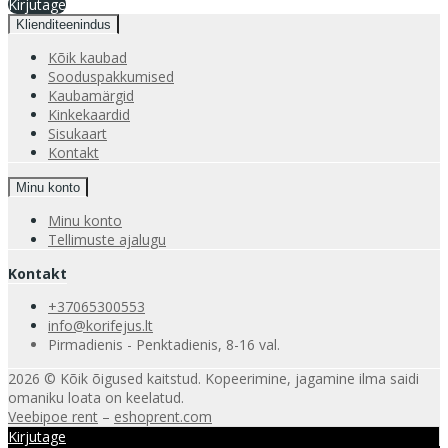
Kirjutage
Klienditeenindus
Kõik kaubad
Sooduspakkumised
Kaubamärgid
Kinkekaardid
Sisukaart
Kontakt
Minu konto
Minu konto
Tellimuste ajalugu
Kontakt
+37065300553
info@korifejus.lt
Pirmadienis - Penktadienis, 8-16 val.
2026 © Kõik õigused kaitstud. Kopeerimine, jagamine ilma saidi
omaniku loata on keelatud.
Veebipoe rent
–
eshoprent.com
Kirjutage