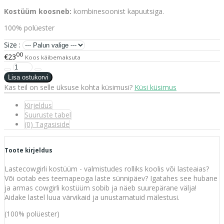
Kostüüm koosneb:
kombinesoonist kapuutsiga.
100% polüester
Size :
00
€23
Koos käibemaksuta
Kas teil on selle üksuse kohta küsimusi?
Küsi küsimus
Kirjeldus
Suuruste tabel
(0) Tagasiside
Toote kirjeldus
Lastecowgirli kostüüm - valmistudes rolliks koolis või lasteaias?
Või ootab ees teemapeoga laste sünnipäev? Igatahes see hubane
ja armas cowgirli kostüüm sobib ja näeb suurepärane välja!
Aidake lastel luua värvikaid ja unustamatuid mälestusi.
(100% polüester)