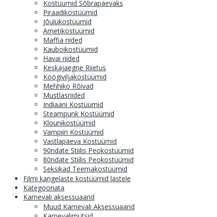
Kostüümid Sõbrapäevaks
Piraadikostüümid
Jõulukostüümid
Ametikostüümid
Maffia riided
Kauboikostüümid
Havai riided
Keskajaegne Riietus
Köögiviljakostüümid
Mehhiko Rõivad
Mustlasriided
Indiaani Kostüümid
Steampunk Kostüümid
Klounikostüümid
Vampiiri Kostüümid
Vastlapäeva Kostüümid
90ndate Stiilis Peokostüümid
80ndate Stiilis Peokostüümid
Seksikad Teemakostüümid
Filmi kangelaste kostüümid lastele
Kategooriata
Karnevali aksessuaarid
Muud Karnevali Aksessuaarid
Karnevalimütsid