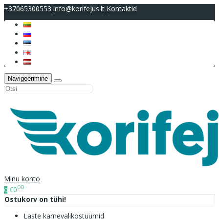
+37065300553
info@korifejus.lt
Kontaktid
Navigeerimine
Minu konto
00
€0
0
Ostukorv on tühi!
Laste karnevalikostüümid