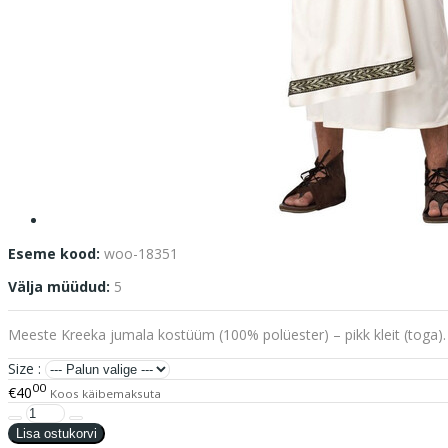
Eseme kood:
woo-18351
Välja müüdud:
5
Meeste Kreeka jumala kostüüm (100% polüester) – pikk kleit (toga).
Size :
00
€40
Koos käibemaksuta