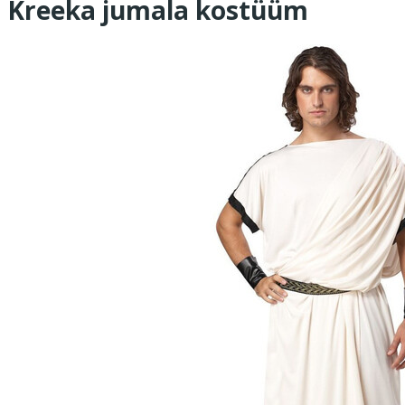
Kreeka jumala kostüüm