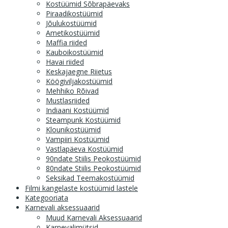
Kostüümid Sõbrapäevaks
Piraadikostüümid
Jõulukostüümid
Ametikostüümid
Maffia riided
Kauboikostüümid
Havai riided
Keskajaegne Riietus
Köögiviljakostüümid
Mehhiko Rõivad
Mustlasriided
Indiaani Kostüümid
Steampunk Kostüümid
Klounikostüümid
Vampiiri Kostüümid
Vastlapäeva Kostüümid
90ndate Stiilis Peokostüümid
80ndate Stiilis Peokostüümid
Seksikad Teemakostüümid
Filmi kangelaste kostüümid lastele
Kategooriata
Karnevali aksessuaarid
Muud Karnevali Aksessuaarid
Karnevalimütsid