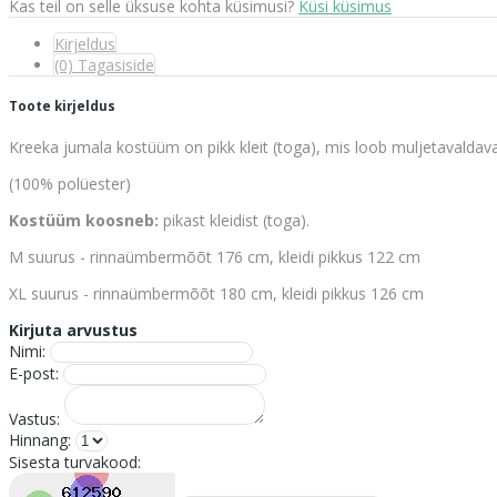
Kas teil on selle üksuse kohta küsimusi?
Küsi küsimus
Kirjeldus
(0) Tagasiside
Toote kirjeldus
Kreeka jumala kostüüm on pikk kleit (toga), mis loob muljetavaldav
(100% polüester)
Kostüüm koosneb:
pikast kleidist (toga).
M suurus - rinnaümbermõõt 176 cm, kleidi pikkus 122 cm
XL suurus - rinnaümbermõõt 180 cm, kleidi pikkus 126 cm
Kirjuta arvustus
Nimi:
E-post:
Vastus:
Hinnang:
Sisesta turvakood: