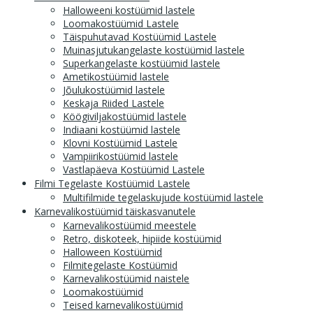
Halloweeni kostüümid lastele
Loomakostüümid Lastele
Täispuhutavad Kostüümid Lastele
Muinasjutukangelaste kostüümid lastele
Superkangelaste kostüümid lastele
Ametikostüümid lastele
Jõulukostüümid lastele
Keskaja Riided Lastele
Köögiviljakostüümid lastele
Indiaani kostüümid lastele
Klovni Kostüümid Lastele
Vampiirikostüümid lastele
Vastlapäeva Kostüümid Lastele
Filmi Tegelaste Kostüümid Lastele
Multifilmide tegelaskujude kostüümid lastele
Karnevalikostüümid täiskasvanutele
Karnevalikostüümid meestele
Retro, diskoteek, hipiide kostüümid
Halloween Kostüümid
Filmitegelaste Kostüümid
Karnevalikostüümid naistele
Loomakostüümid
Teised karnevalikostüümid