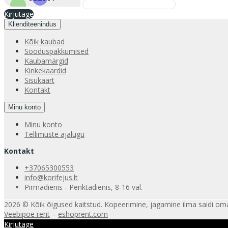
Kirjutage
Klienditeenindus
Kõik kaubad
Sooduspakkumised
Kaubamärgid
Kinkekaardid
Sisukaart
Kontakt
Minu konto
Minu konto
Tellimuste ajalugu
Kontakt
+37065300553
info@korifejus.lt
Pirmadienis - Penktadienis, 8-16 val.
2026 © Kõik õigused kaitstud. Kopeerimine, jagamine ilma saidi oma
Veebipoe rent
–
eshoprent.com
Kirjutage