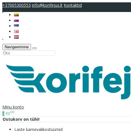
+37065300553
info@korifejus.lt
Kontaktid
Navigeerimine
Minu konto
00
€0
0
Ostukorv on tühi!
Laste karnevalikostüümid