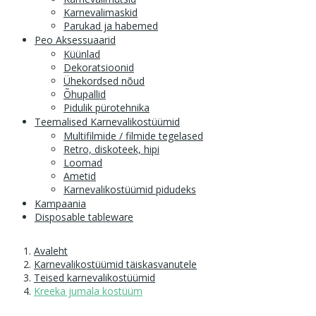
Karnevalimaskid
Parukad ja habemed
Peo Aksessuaarid
Küünlad
Dekoratsioonid
Ühekordsed nõud
Õhupallid
Pidulik pürotehnika
Teemalised Karnevalikostüümid
Multifilmide / filmide tegelased
Retro, diskoteek, hipi
Loomad
Ametid
Karnevalikostüümid pidudeks
Kampaania
Disposable tableware
Avaleht
Karnevalikostüümid täiskasvanutele
Teised karnevalikostüümid
Kreeka jumala kostüüm