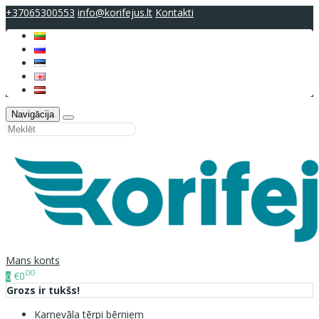
+37065300553
info@korifejus.lt
Kontakti
Navigācija
Mans konts
00
€0
0
Grozs ir tukšs!
Karnevāla tērpi bērniem