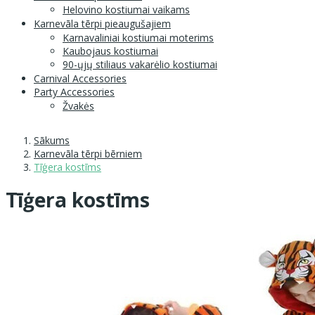
Helovino kostiumai vaikams
Karnevāla tērpi pieaugušajiem
Karnavaliniai kostiumai moterims
Kaubojaus kostiumai
90-ųjų stiliaus vakarėlio kostiumai
Carnival Accessories
Party Accessories
Žvakės
Sākums
Karnevāla tērpi bērniem
Tīģera kostīms
Tīģera kostīms