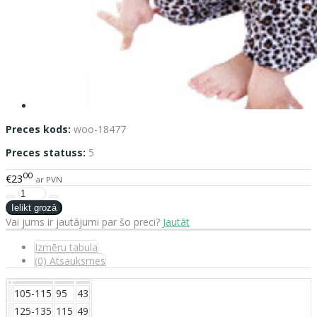
Preces kods:
woo-18477
Preces statuss:
5
00
€23
ar PVN
Vai jums ir jautājumi par šo preci?
Jautāt
Izmēru tabula
(0) Atsauksmes
105-115
95
43
125-135
115
49