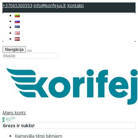
+37065300553
info@korifejus.lt
Kontakti
Navigācija
Mans konts
00
€0
0
Grozs ir tukšs!
Karnevāla tērpi bērniem