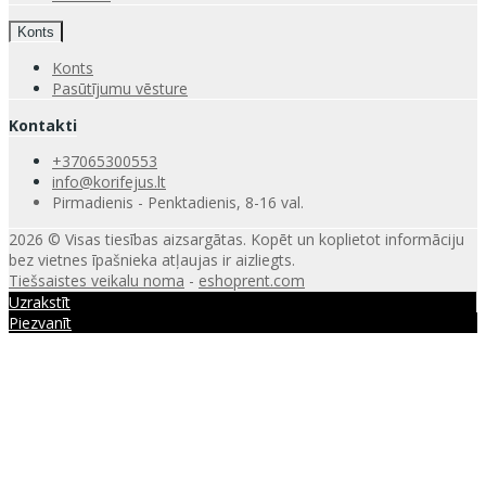
Konts
Konts
Pasūtījumu vēsture
Kontakti
+37065300553
info@korifejus.lt
Pirmadienis - Penktadienis, 8-16 val.
2026 © Visas tiesības aizsargātas. Kopēt un koplietot informāciju
bez vietnes īpašnieka atļaujas ir aizliegts.
Tiešsaistes veikalu noma
-
eshoprent.com
Uzrakstīt
Piezvanīt