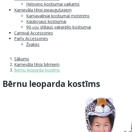
Helovino kostiumai vaikams
Karnevāla tērpi pieaugušajiem
Karnavaliniai kostiumai moterims
Kaubojaus kostiumai
90-ųjų stiliaus vakarėlio kostiumai
Carnival Accessories
Party Accessories
Žvakės
Sākums
Karnevāla tērpi bērniem
Bērnu leoparda kostīms
Bērnu leoparda kostīms