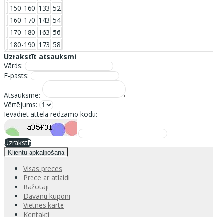
150-160
133
52
160-170
143
54
170-180
163
56
180-190
173
58
Uzrakstīt atsauksmi
Vārds:
E-pasts:
Atsauksme:
Vērtējums:
Ievadiet attēlā redzamo kodu:
Uzrakstīt
Klientu apkalpošana
Visas preces
Prece ar atlaidi
Ražotāji
Dāvanu kuponi
Vietnes karte
Kontakti