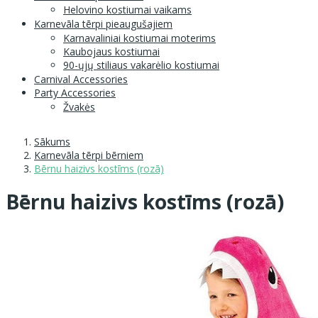
Helovino kostiumai vaikams
Karnevāla tērpi pieaugušajiem
Karnavaliniai kostiumai moterims
Kaubojaus kostiumai
90-ųjų stiliaus vakarėlio kostiumai
Carnival Accessories
Party Accessories
Žvakės
Sākums
Karnevāla tērpi bērniem
Bērnu haizivs kostīms (rozā)
Bērnu haizivs kostīms (rozā)