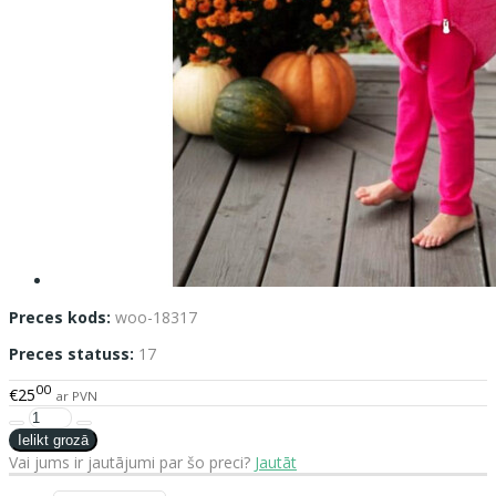
Preces kods:
woo-18317
Preces statuss:
17
00
€25
ar PVN
Vai jums ir jautājumi par šo preci?
Jautāt