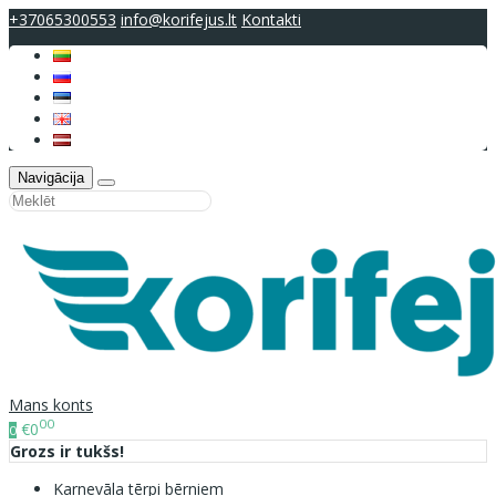
+37065300553
info@korifejus.lt
Kontakti
Navigācija
Mans konts
00
€0
0
Grozs ir tukšs!
Karnevāla tērpi bērniem