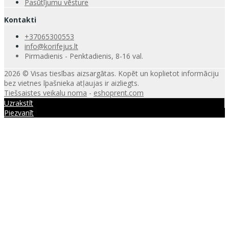
Pasūtījumu vēsture
Kontakti
+37065300553
info@korifejus.lt
Pirmadienis - Penktadienis, 8-16 val.
2026 © Visas tiesības aizsargātas. Kopēt un koplietot informāciju
bez vietnes īpašnieka atļaujas ir aizliegts.
Tiešsaistes veikalu noma
-
eshoprent.com
Uzrakstīt
Piezvanīt