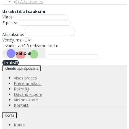
(0) Atsauksmes
Uzrakstīt atsauksmi
Vārds:
E-pasts:
Atsauksme:
Vērtējums:
Ievadiet attēlā redzamo kodu:
Uzrakstīt
Klientu apkalpošana
Visas preces
Prece ar atlaidi
Ražotāji
Dāvanu kuponi
Vietnes karte
Kontakti
Konts
Konts